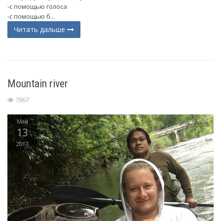
-с помощью голоса
-с помощью б...
Читать дальше
Mountain river
7867
Май
13
2017