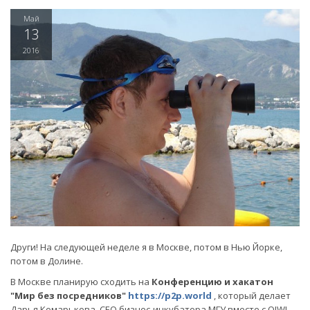
Май
13
2016
Други! На следующей неделе я в Москве, потом в Нью Йорке,
потом в Долине.
В Москве планирую сходить на
Конференцию и хакатон
"Мир без посредников"
https://p2p.world
, который делает
Дарья Комарькова, CEO бизнес-инкубатора МГУ вместе с QIWI.