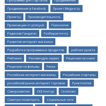
Программы для стартапов
Продвижение
Продвижение в Facebook
Проект Mega-e.su
Проекты
Производительность
Промоакции от protsyuk
Психология
Радислав Гандапас
Разбирая почту
Развитие интернет-магазина
Разработка программных продуктов
рейтинг рунета
Рейтинги
Рекомендую сервис
Рецензии на книги
Рецензии на фильмы
Риски
Российские интернет-магазины
Российские стартапы
российский рынок интернет торговли
Рунетология
Саморазвитие
СКБ Контур
Сколково
Советую посмотреть
Социальные сети