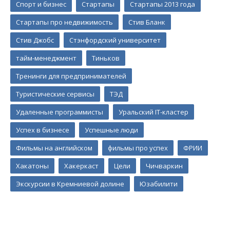
Спорт и бизнес
Стартапы
Стартапы 2013 года
Стартапы про недвижимость
Стив Бланк
Стив Джобс
Стэнфордский университет
тайм-менеджмент
Тиньков
Тренинги для предпринимателей
Туристические сервисы
ТЭД
Удаленные программисты
Уральский IT-кластер
Успех в бизнесе
Успешные люди
Фильмы на английском
фильмы про успех
ФРИИ
Хакатоны
Хакеркаст
Цели
Чичваркин
Экскурсии в Кремниевой долине
Юзабилити