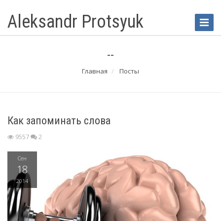
Aleksandr Protsyuk
Toggle
Naviga
--
Главная
Посты
Как запоминать слова
9557
2
Сен
18
2014