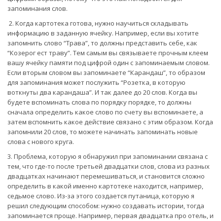
запоминания слов.
2. Когда картотека готова, нужно научиться складывать
информацию в заданную ячейку. Например, если вы хотите
запомнить слово “Трава”, то должны представить себе, как
“Козерог ест траву”. Тем самым вы связываете прочным клеем
вашу ячейку памяти под цифрой один с запоминаемым словом.
Если вторым словом вы запоминаете “Карандаш”, то образом
для запоминания может послужить “Розетка, в которую
воткнуты два карандаша”. И так далее до 20 слов. Когда вы
будете вспоминать слова по порядку порядке, то должны
сначала определить какое слово по счету вы вспоминаете, а
затем вспомнить какое действие связано с этим образом. Когда
запомнили 20 слов, то можете начинать запоминать новые
слова с нового круга.
3. Проблема, которую я обнаружил при запоминании связана с
тем, что где-то после третьей двадцатки слов, слова из разных
двадцатках начинают перемешиваться, и становится сложно
определить в какой именно картотеке находится, например,
седьмое слово. Из-за этого создается путаница, которую я
решил следующим способом: нужно создавать истории, тогда
запоминается проще. Например, первая двадцатка про отель, и