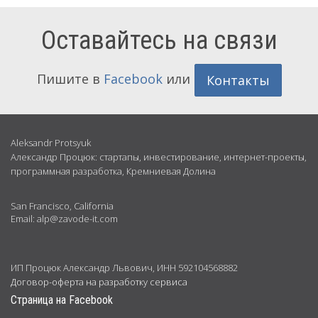
Оставайтесь на связи
Пишите в
Facebook
или
Контакты
Обо
Aleksandr Protsyuk
Александр Процюк: стартапы, инвестирование, интернет-проекты,
мне
программная разработка, Кремниевая Долина
San Francisco, California
Email: alp@zavode-it.com
ИП Процюк Александр Львович, ИНН 592104568882
Договор-оферта на разработку сервиса
Страница на Facebook