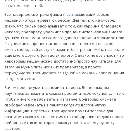
ознакомления с ней.
Все наверное смотрели фильм
Люси
, вышедший совсем
недавно, который снял Люк Бессон. Для тех, кто не смотрел,
скажу, что фильм рассказывает о том, как героиня, благодаря
некоему препарату, увеличила процент использования мозга
до 100%. О возможностях мозга давно говорят, и многие хотели
бы увеличить процент использования своего мозга, чтобы
иметь свободный доступ к памяти, быстро запоминать слова, и
еще много другого фантастического. Однако, не все знают, что
некоторым вещам можно достаточно просто научиться и для
этого не нужно пить никаких препаратов, а просто
периодически тренироваться. Одной из механик запоминания
я поделюсь ниже.
Зачем вообще уметь запоминать слова. Во-первых, вы
научитесь запоминать самый простой список покупок, для того,
чтобы ничего не забывать в магазине. Во-вторых сможете
свободно извлекать из памяти когда-то воспринятую
информацию. В третьих, тренировка памяти полезна для
развития самого мозга, потому что тренировки создают новые
нейронные связи, которые помогут работать ему чуточку
быстрее.