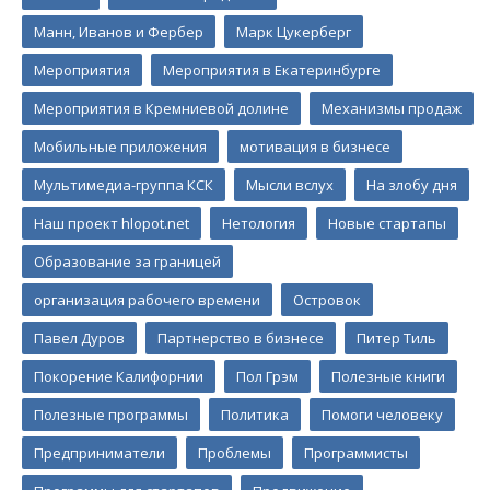
Манн, Иванов и Фербер
Марк Цукерберг
Мероприятия
Мероприятия в Екатеринбурге
Мероприятия в Кремниевой долине
Механизмы продаж
Мобильные приложения
мотивация в бизнесе
Мультимедиа-группа КСК
Мысли вслух
На злобу дня
Наш проект hlopot.net
Нетология
Новые стартапы
Образование за границей
организация рабочего времени
Островок
Павел Дуров
Партнерство в бизнесе
Питер Тиль
Покорение Калифорнии
Пол Грэм
Полезные книги
Полезные программы
Политика
Помоги человеку
Предприниматели
Проблемы
Программисты