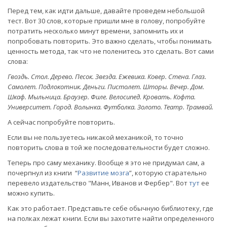
Перед тем, как идти дальше, давайте проведем небольшой
тест. Вот 30 слов, которые пришли мне в голову, попробуйте
потратить несколько минут времени, запомнить их и
попробовать повторить. Это важно сделать, чтобы понимать
ценность метода, так что не поленитесь это сделать. Вот сами
слова:
Гвоздь. Стол. Дерево. Песок. Звезда. Ежевика. Ковер. Стена. Глаз.
Самолет. Подлокотник. Деньги. Пистолет. Шторы. Вечер. Дом.
Шкаф. Мыльница. Браузер. Филе. Велосипед. Кровать. Кофта.
Университет. Город. Волынка. Футболка. Золото. Театр. Трамвай.
А сейчас попробуйте повторить.
Если вы не пользуетесь никакой механикой, то точно
повторить слова в той же последовательности будет сложно.
Теперь про саму механику. Вообще я это не придумал сам, а
почерпнул из книги “
Развитие мозга
”, которую старательно
перевело издательство "Манн, Иванов и Фербер". Вот
тут
ее
можно купить.
Как это работает. Представьте себе обычную библиотеку, где
на полках лежат книги. Если вы захотите найти определенного