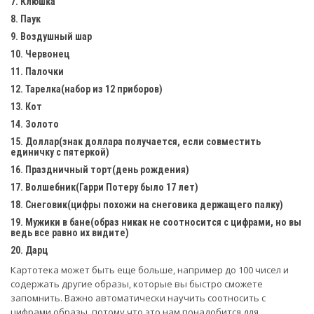
7. Клюшка
8. Паук
9. Воздушный шар
10. Червонец
11. Палочки
12. Тарелка(набор из 12 приборов)
13. Кот
14. Золото
15. Доллар(знак доллара получается, если совместить
единичку с пятеркой)
16. Праздничный торт(день рождения)
17. Волшебник(Гарри Потеру было 17 лет)
18. Снеговик(цифры похожи на снеговика держащего палку)
19. Мужики в бане(образ никак не соотносится с цифрами, но вы
ведь все равно их видите)
20. Дарц
Картотека может быть еще больше, например до 100 чисел и
содержать другие образы, которые вы быстро сможете
запомнить. Важно автоматически научить соотносить с
цифрами образы, потому что это нам понадобится для