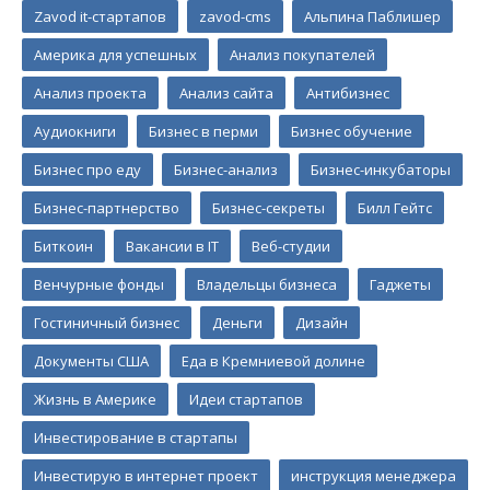
Zavod it-стартапов
zavod-cms
Альпина Паблишер
Америка для успешных
Анализ покупателей
Анализ проекта
Анализ сайта
Антибизнес
Аудиокниги
Бизнес в перми
Бизнес обучение
Бизнес про еду
Бизнес-анализ
Бизнес-инкубаторы
Бизнес-партнерство
Бизнес-секреты
Билл Гейтс
Биткоин
Вакансии в IT
Веб-студии
Венчурные фонды
Владельцы бизнеса
Гаджеты
Гостиничный бизнес
Деньги
Дизайн
Документы США
Еда в Кремниевой долине
Жизнь в Америке
Идеи стартапов
Инвестирование в стартапы
Инвестирую в интернет проект
инструкция менеджера