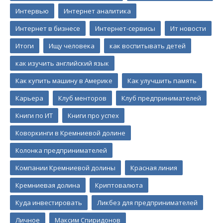
Интервью
Интернет аналитика
Интернет в бизнесе
Интернет-сервисы
Ит новости
Итоги
Ищу человека
как воспитывать детей
как изучить английский язык
Как купить машину в Америке
Как улучшить память
Карьера
Клуб менторов
Клуб предпринимателей
Книги по ИТ
Книги про успех
Коворкинги в Кремниевой долине
Колонка предпринимателей
Компании Кремниевой долины
Красная линия
Кремниевая долина
Криптовалюта
Куда инвестировать
Ликбез для предпринимателей
Личное
Максим Спиридонов