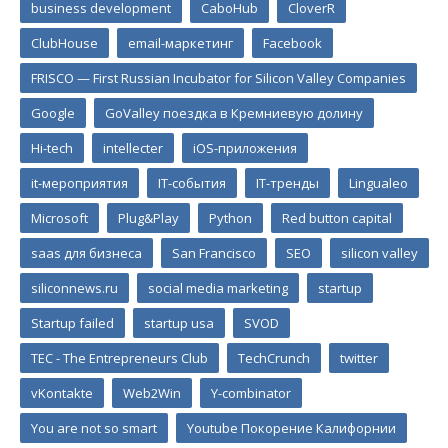
business development
CaboHub
CloverR
ClubHouse
email-маркетинг
Facebook
FRISCO — First Russian Incubator for Silicon Valley Companies
Google
GoValley поездка в Кремниевую долину
Hi-tech
intellecter
iOS-приложения
it-мероприятия
IT-события
IT-тренды
Lingualeo
Microsoft
Plug&Play
Python
Red button capital
saas для бизнеса
San Francisco
SEO
silicon valley
siliconnews.ru
social media marketing
startup
Startup failed
startup usa
SVOD
TEC - The Entrepreneurs Club
TechCrunch
twitter
vKontakte
Web2Win
Y-combinator
You are not so smart
Youtube Покорение Калифорнии