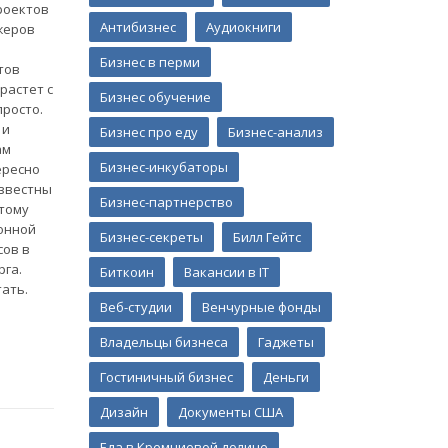
роектов
Антибизнес
Аудиокниги
жеров
Бизнес в перми
тов
растет с
Бизнес обучение
росто.
 и
Бизнес про еду
Бизнес-анализ
ам
Бизнес-инкубаторы
ересно
известны
Бизнес-партнерство
этому
онной
Бизнес-секреты
Билл Гейтс
сов в
рга.
Биткоин
Вакансии в IT
ать.
Веб-студии
Венчурные фонды
Владельцы бизнеса
Гаджеты
Гостиничный бизнес
Деньги
Дизайн
Документы США
Еда в Кремниевой долине