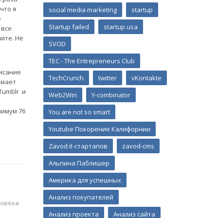
что я
social media marketing
startup
е
Startup failed
startup usa
 все
ите. Не
SVOD
TEC - The Entrepreneurs Club
исание
TechCrunch
twitter
vKontakte
имает
Tumblr и
Web2Win
Y-combinator
нимум 76
You are not so smart
Youtube Покорение Калифорнии
Zavod it-стартапов
zavod-cms
Альпина Паблишер
Америка для успешных
Анализ покупателей
овека
Анализ проекта
Анализ сайта