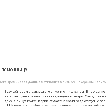
у помощницу
века
Кремниевая долина
мотивация в бизнесе
Покорение Калиф
Буду сейчас ругаться, можете от меня отписываться. В последние
несколько дней реально стали надоедать спамеры. Они добавляю
друзья, пишут комментарии, стучатся в скайп, задают глупые во
уффф. Реально, пробуешь отвечать нормально, но когда тебя по 