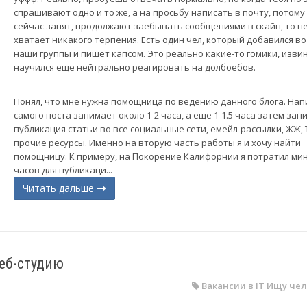
спрашивают одно и то же, а на просьбу написать в почту, потому 
сейчас занят, продолжают заебывать сообщениями в скайп, то н
хватает никакого терпения. Есть один чел, который добавился во
наши группы и пишет капсом. Это реально какие-то гомики, извин
научился еще нейтрально реагировать на долбоебов.
Понял, что мне нужна помощница по ведению данного блога. Нап
самого поста занимает около 1-2 часа, а еще 1-1.5 часа затем зан
публикация статьи во все социальные сети, емейл-рассылки, ЖЖ, 
прочие ресурсы. Именно на вторую часть работы я и хочу найти
помощницу. К примеру, на Покорение Калифорнии я потратил ми
часов для публикаци...
Читать дальше
еб-студию
Вакансии в IT
Ищу чел