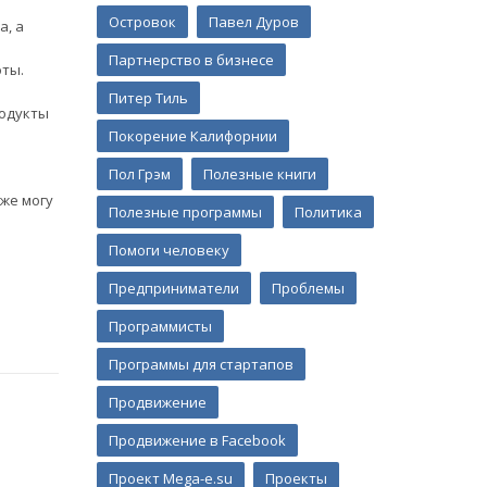
Островок
Павел Дуров
а, а
Партнерство в бизнесе
оты.
Питер Тиль
родукты
Покорение Калифорнии
Пол Грэм
Полезные книги
же могу
Полезные программы
Политика
Помоги человеку
Предприниматели
Проблемы
Программисты
Программы для стартапов
Продвижение
Продвижение в Facebook
Проект Mega-e.su
Проекты