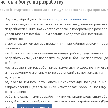
стов и бонус на разработку
Zavod it-стартапов
Вакансии в IT
Ищу человека
Карьера
Програм
Друзья, добрый день. Наша
команда программистов
растет с каждым месяцем, но это все равно не удовлетворяет все
потребности рынка. Количество спроса на программную разрабо
увеличивается все больше и больше. Создается бесчисленное
количество
стартапов, систем автоматизации, личные кабинеты, биллингов
системы и
т.п. В связи с чем мы начинаем активную работу с удаленными
разработчиками, что позволит нам делать больше проектов и д
рабочие
места удаленным разработчикам. Кажется, что здесь нет ничего 
инновационного и очень многие веб-студий отдают заказы на
аутсорсинг,
однако это немного не то. Совсем не хочется идти по пути наим
сопротивления и делать абы как, хочет делать хорошо. Поэтому
организацию
работы с удаленными разработчиками мы видим следующим обра
каждой из технологий, на которых мы можем разрабатывать (Dja
python,
Читать дальше