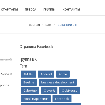
СТАРТАПЫ
ПРЕССА
ГРУППЫ
КОНТАКТЫ
Главная
Блог
Вакансии в IT
Страница Facebook
Группа ВК
мниевой
Теги
 совсем
AMBAR
Android
Apple
Beeline
business development
 phone
CaboHub
CloverR
ClubHouse
email-маркетинг
Facebook