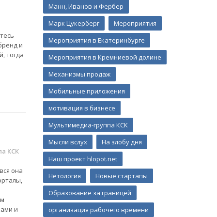
Манн, Иванов и Фербер
Марк Цукерберг
Мероприятия
етесь
Мероприятия в Екатеринбурге
бренд и
й, тогда
Мероприятия в Кремниевой долине
Механизмы продаж
Мобильные приложения
мотивация в бизнесе
Мультимедиа-группа КСК
Мысли вслух
На злобу дня
а КСК
Наш проект hlopot.net
вся она
Нетология
Новые стартапы
орталы,
Образование за границей
ам
ками и
организация рабочего времени