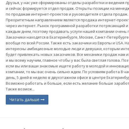
Друзья, у нас уже сформированы отделы разработки и ведения п
и сейчас формируется отдел продаж. Открыты позиции на менед
по продажам интернет-проектов и руководителя отдела продаж.
Преоритетным направлением является продажа интернет-проек
через интернет. Рынок программной разработки потрясающий и 
каждым днем, поэтому продавать услуги нашей компании очень п
Заказчики находятся в Екатеринбурге, Москве, Санкт-Петербурге
вообще по всей России. Также есть заказчики из Европы и USA. Н
интересны амбициозные молодые люди и девушки, которым инт
будет привлекать новых заказчиков. Все механики продаж нам 
и мы всему научим, главное чтобы у вас была светлая голова. По
если вы или ваши знакомые ищете работу в молодой и инноваци
компании, то мы вас очень сильно ждем. По условиям работа 8 ча
день, 5 дней в неделю в двухэтажном офисе в центре Екатеринбу
Возможно работать и больше, если есть желание больше заработ
Также возмож...
Читать дальше