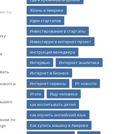
Жизнь в Америке
мисты
Идеи стартапов
Инвестирование в стартапы
тку
Инвестирую в интернет проект
инструкция менеджера
ые
Интервью
Интернет аналитика
авать
Интернет в бизнесе
Интернет-сервисы
Ит новости
нового и
Итоги
Ищу человека
еньшего
как воспитывать детей
как изучить английский язык
зом: по
Как купить машину в Америке
ngo-