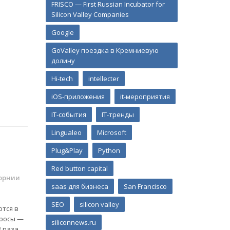
FRISCO — First Russian Incubator for
Silicon Valley Companies
Google
GoValley поездка в Кремниевую
долину
Hi-tech
intellecter
iOS-приложения
it-мероприятия
IT-события
IT-тренды
Lingualeo
Microsoft
Plug&Play
Python
Red button capital
орнии
saas для бизнеса
San Francisco
SEO
silicon valley
тся в
просы —
siliconnews.ru
3 раза