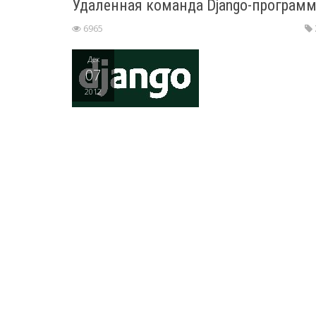
Удаленная команда Django-программи
6965
Дек
07
2012