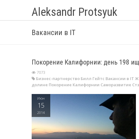
Aleksandr Protsyuk
Вакансии в IT
Покорение Калифорнии: день 198 и
7073
Бизнес-партнерство
Билл Гейтс
Вакансии в IT
Ж
долине
Покорение Калифорнии
Саморазвитие
Ст
Июн
15
2014