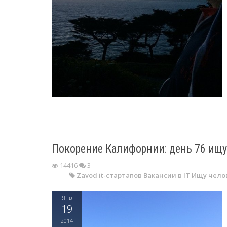
Покорение Калифорнии: день 76 ищ
14416
3
Zavod it-стартапов
Вакансии в IT
Ищу чело
Янв
19
2014