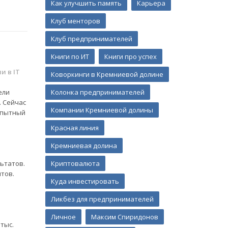
Как улучшить память
Карьера
Клуб менторов
Клуб предпринимателей
Книги по ИТ
Книги про успех
и в IT
Коворкинги в Кремниевой долине
ели
Колонка предпринимателей
. Сейчас
Компании Кремниевой долины
опытный
Красная линия
Кремниевая долина
ьтатов.
Криптовалюта
тов.
Куда инвестировать
Ликбез для предпринимателей
Личное
Максим Спиридонов
тыс.