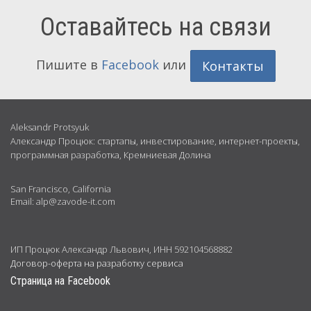
Оставайтесь на связи
Пишите в
Facebook
или
Контакты
Обо
Aleksandr Protsyuk
Александр Процюк: стартапы, инвестирование, интернет-проекты,
мне
программная разработка, Кремниевая Долина
San Francisco, California
Email: alp@zavode-it.com
ИП Процюк Александр Львович, ИНН 592104568882
Договор-оферта на разработку сервиса
Страница на Facebook