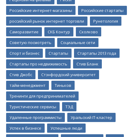
Российские интернет-магазины
Российские стартапы
российский рынок интернет торговли
Рунетология
Саморазвитие
СКБ Контур
Сколково
Советую посмотреть
Социальные сети
Спорт и бизнес
Стартапы
Стартапы 2013 года
Стартапы про недвижимость
Стив Бланк
Стив Джобс
Стэнфордский университет
тайм-менеджмент
Тиньков
Тренинги для предпринимателей
Туристические сервисы
ТЭД
Удаленные программисты
Уральский IT-кластер
Успех в бизнесе
Успешные люди