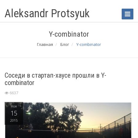
Aleksandr Protsyuk
Toggle
Naviga
Y-combinator
Главная
Блог
Y-combinator
Соседи в стартап-хаусе прошли в Y-
combinator
6637
Ноя
15
2015