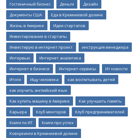
Гостиничный бизнес
Деньги
Дизайн
Документы США
Еда в Кремниевой долине
Жизнь в Америке
Идеи стартапов
Инвестирование в стартапы
Инвестирую в интернет проект
инструкция менеджера
Интервью
Интернет аналитика
Интернет в бизнесе
Интернет-сервисы
Ит новости
Итоги
Ищу человека
как воспитывать детей
как изучить английский язык
Как купить машину в Америке
Как улучшить память
Карьера
Клуб менторов
Клуб предпринимателей
Книги по ИТ
Книги про успех
Коворкинги в Кремниевой долине