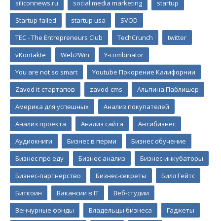
siliconnews.ru
social media marketing
startup
Startup failed
startup usa
SVOD
TEC - The Entrepreneurs Club
TechCrunch
twitter
vKontakte
Web2Win
Y-combinator
You are not so smart
Youtube Покорение Калифорнии
Zavod it-стартапов
zavod-cms
Альпина Паблишер
Америка для успешных
Анализ покупателей
Анализ проекта
Анализ сайта
Антибизнес
Аудиокниги
Бизнес в перми
Бизнес обучение
Бизнес про еду
Бизнес-анализ
Бизнес-инкубаторы
Бизнес-партнерство
Бизнес-секреты
Билл Гейтс
Биткоин
Вакансии в IT
Веб-студии
Венчурные фонды
Владельцы бизнеса
Гаджеты