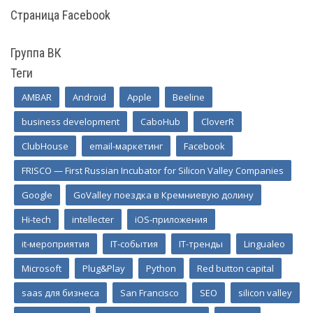
Страница Facebook
Группа ВК
Теги
AMBAR
Android
Apple
Beeline
business development
CaboHub
CloverR
ClubHouse
email-маркетинг
Facebook
FRISCO — First Russian Incubator for Silicon Valley Companies
Google
GoValley поездка в Кремниевую долину
Hi-tech
intellecter
iOS-приложения
it-мероприятия
IT-события
IT-тренды
Lingualeo
Microsoft
Plug&Play
Python
Red button capital
saas для бизнеса
San Francisco
SEO
silicon valley