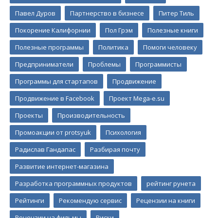
Павел Дуров
Партнерство в бизнесе
Питер Тиль
Покорение Калифорнии
Пол Грэм
Полезные книги
Полезные программы
Политика
Помоги человеку
Предприниматели
Проблемы
Программисты
Программы для стартапов
Продвижение
Продвижение в Facebook
Проект Mega-e.su
Проекты
Производительность
Промоакции от protsyuk
Психология
Радислав Гандапас
Разбирая почту
Развитие интернет-магазина
Разработка программных продуктов
рейтинг рунета
Рейтинги
Рекомендую сервис
Рецензии на книги
Рецензии на фильмы
Риски