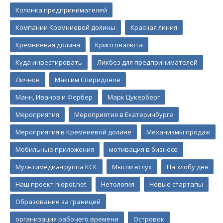
Колонка предпринимателей
Компании Кремниевой долины
Красная линия
Кремниевая долина
Криптовалюта
Куда инвестировать
Ликбез для предпринимателей
Личное
Максим Спиридонов
Манн, Иванов и Фербер
Марк Цукерберг
Мероприятия
Мероприятия в Екатеринбурге
Мероприятия в Кремниевой долине
Механизмы продаж
Мобильные приложения
мотивация в бизнесе
Мультимедиа-группа КСК
Мысли вслух
На злобу дня
Наш проект hlopot.net
Нетология
Новые стартапы
Образование за границей
организация рабочего времени
Островок