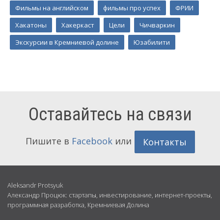
Фильмы на английском
фильмы про успех
ФРИИ
Хакатоны
Хакеркаст
Цели
Чичваркин
Экскурсии в Кремниевой долине
Юзабилити
Оставайтесь на связи
Пишите в
Facebook
или
Контакты
Обо
Aleksandr Protsyuk
Александр Процюк: стартапы, инвестирование, интернет-проекты,
мне
программная разработка, Кремниевая Долина