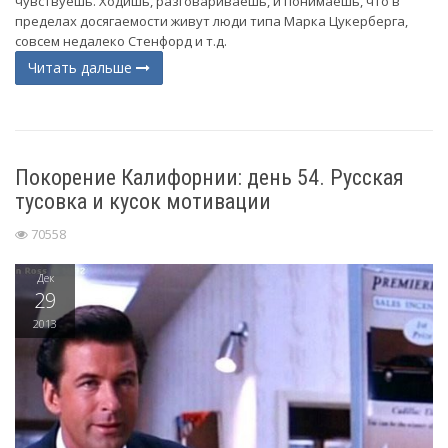
чувствуешь. Ходишь, разговариваешь, и понимаешь, что в
пределах досягаемости живут люди типа Марка Цукерберга,
совсем недалеко Стенфорд и т.д.
Читать дальше
Покорение Калифорнии: день 54. Русская
тусовка и кусок мотивации
70558
Дек
29
2013