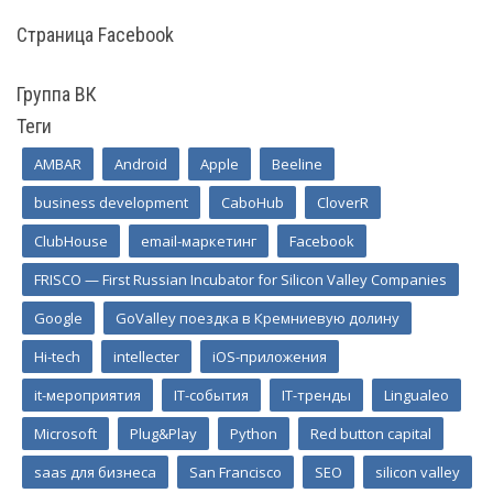
Страница Facebook
Группа ВК
Теги
AMBAR
Android
Apple
Beeline
business development
CaboHub
CloverR
ClubHouse
email-маркетинг
Facebook
FRISCO — First Russian Incubator for Silicon Valley Companies
Google
GoValley поездка в Кремниевую долину
Hi-tech
intellecter
iOS-приложения
it-мероприятия
IT-события
IT-тренды
Lingualeo
Microsoft
Plug&Play
Python
Red button capital
saas для бизнеса
San Francisco
SEO
silicon valley