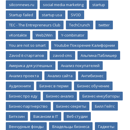
siliconnews.ru
social media marketing
startup
Startup failed
startup usa
SVOD
TEC - The Entrepreneurs Club
TechCrunch
twitter
vKontakte
Web2Win
Y-combinator
You are not so smart
Youtube Покорение Калифорнии
Zavod it-стартапов
zavod-cms
Альпина Паблишер
Америка для успешных
Анализ покупателей
Анализ проекта
Анализ сайта
Антибизнес
Аудиокниги
Бизнес в перми
Бизнес обучение
Бизнес про еду
Бизнес-анализ
Бизнес-инкубаторы
Бизнес-партнерство
Бизнес-секреты
Билл Гейтс
Биткоин
Вакансии в IT
Веб-студии
Венчурные фонды
Владельцы бизнеса
Гаджеты