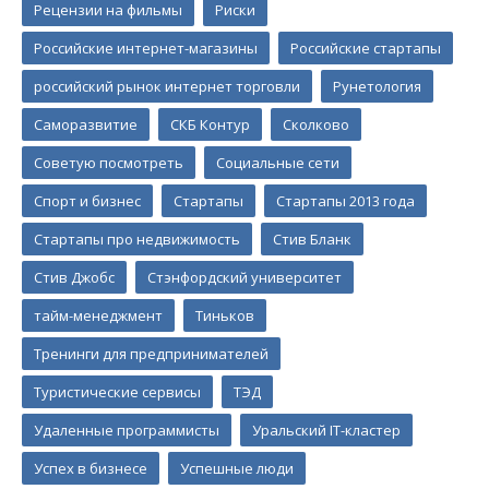
Рецензии на фильмы
Риски
Российские интернет-магазины
Российские стартапы
российский рынок интернет торговли
Рунетология
Саморазвитие
СКБ Контур
Сколково
Советую посмотреть
Социальные сети
Спорт и бизнес
Стартапы
Стартапы 2013 года
Стартапы про недвижимость
Стив Бланк
Стив Джобс
Стэнфордский университет
тайм-менеджмент
Тиньков
Тренинги для предпринимателей
Туристические сервисы
ТЭД
Удаленные программисты
Уральский IT-кластер
Успех в бизнесе
Успешные люди