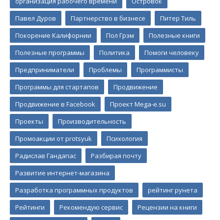
организация рабочего времени
Островок
Павел Дуров
Партнерство в бизнесе
Питер Тиль
Покорение Калифорнии
Пол Грэм
Полезные книги
Полезные программы
Политика
Помоги человеку
Предприниматели
Проблемы
Программисты
Программы для стартапов
Продвижение
Продвижение в Facebook
Проект Mega-e.su
Проекты
Производительность
Промоакции от protsyuk
Психология
Радислав Гандапас
Разбирая почту
Развитие интернет-магазина
Разработка программных продуктов
рейтинг рунета
Рейтинги
Рекомендую сервис
Рецензии на книги