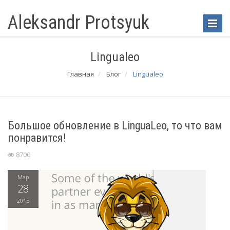
Aleksandr Protsyuk
Toggle
Naviga
Lingualeo
Главная
Блог
Lingualeo
Большое обновление в LinguaLeo, то что вам
понравится!
8700
Мар
28
2015