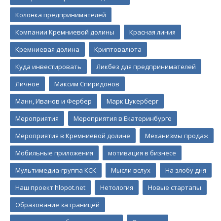
Колонка предпринимателей
Компании Кремниевой долины
Красная линия
Кремниевая долина
Криптовалюта
Куда инвестировать
Ликбез для предпринимателей
Личное
Максим Спиридонов
Манн, Иванов и Фербер
Марк Цукерберг
Мероприятия
Мероприятия в Екатеринбурге
Мероприятия в Кремниевой долине
Механизмы продаж
Мобильные приложения
мотивация в бизнесе
Мультимедиа-группа КСК
Мысли вслух
На злобу дня
Наш проект hlopot.net
Нетология
Новые стартапы
Образование за границей