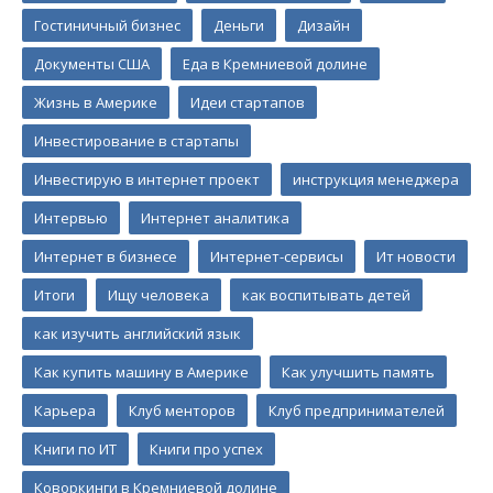
Гостиничный бизнес
Деньги
Дизайн
Документы США
Еда в Кремниевой долине
Жизнь в Америке
Идеи стартапов
Инвестирование в стартапы
Инвестирую в интернет проект
инструкция менеджера
Интервью
Интернет аналитика
Интернет в бизнесе
Интернет-сервисы
Ит новости
Итоги
Ищу человека
как воспитывать детей
как изучить английский язык
Как купить машину в Америке
Как улучшить память
Карьера
Клуб менторов
Клуб предпринимателей
Книги по ИТ
Книги про успех
Коворкинги в Кремниевой долине