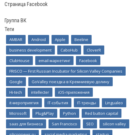
Страница Facebook
Группа ВК
Теги
AMBAR
Android
Apple
Beeline
business development
CaboHub
CloverR
ClubHouse
email-маркетинг
Facebook
FRISCO — First Russian Incubator for Silicon Valley Companies
Google
GoValley поездка в Кремниевую долину
Hi-tech
intellecter
iOS-приложения
it-мероприятия
IT-события
IT-тренды
Lingualeo
Microsoft
Plug&Play
Python
Red button capital
saas для бизнеса
San Francisco
SEO
silicon valley
siliconnews.ru
social media marketing
startup