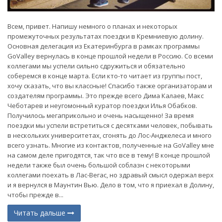
Всем, привет. Напишу немного о планах и некоторых
промежуточных результатах поездки в Кремниевую долину.
Основная делегация из Екатеринбурга в рамках программы
GoValley вернулась в конце прошлой недели в Россию. Со всеми
коллегами мы успели сильно сдружиться и обязательно
соберемся в конце марта. Если кто-то читает из группы пост,
хочу сказать, что вы классные! Спасибо также организаторам и
создателям программы. Это прежде всего Дима Калаев, Макс
Чеботарев и неугомонный куратор поездки Илья Обабков.
Получилось мегаприкольно и очень насыщенно! За время
поездки мы успели встретиться с десятками человек, побывать
в нескольких университетах, сгонять до Лос-Анджелеса и много
всего узнать. Многие из контактов, полученные на GoValley мне
на самом деле пригодятся, так что все в тему! В конце прошлой
недели также был очень большой соблазн с некоторыми
коллегами поехать в Лас-Вегас, но здравый смысл одержал верх
и я вернулся в Маунтин Вью. Дело в том, что я приехал в Долину,
чтобы прежде в...
Читать дальше