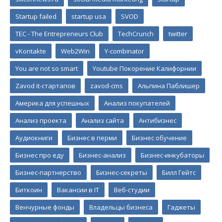
Startup failed
startup usa
SVOD
TEC - The Entrepreneurs Club
TechCrunch
twitter
vKontakte
Web2Win
Y-combinator
You are not so smart
Youtube Покорение Калифорнии
Zavod it-стартапов
zavod-cms
Альпина Паблишер
Америка для успешных
Анализ покупателей
Анализ проекта
Анализ сайта
Антибизнес
Аудиокниги
Бизнес в перми
Бизнес обучение
Бизнес про еду
Бизнес-анализ
Бизнес-инкубаторы
Бизнес-партнерство
Бизнес-секреты
Билл Гейтс
Биткоин
Вакансии в IT
Веб-студии
Венчурные фонды
Владельцы бизнеса
Гаджеты