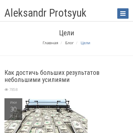
Aleksandr Protsyuk
Toggle
Naviga
Цели
Главная
Блог
Цели
Как достичь больших результатов
небольшими усилиями
7858
Июл
30
2014