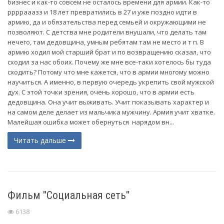
бизнес и как-то совсем не осталось времени для армии. Как-то
ррррааазз и 18 лет превратились в 27 и уже поздно идти в
армию, да и обязательства перед семьей и окружающими не
позволяют. С детства мне родители внушали, что делать там
нечего, там дедовщина, умным ребятам там не место и т п. В
армию ходил мой старший брат и по возвращению сказал, что
сходил за нас обоих. Почему же мне все-таки хотелось бы туда
сходить? Потому что мне кажется, что в армии многому можно
научиться. А именно, в первую очередь укрепить свой мужской
дух. С этой точки зрения, очень хорошо, что в армии есть
дедовщина. Она учит выживать. Учит показывать характер и
на самом деле делает из мальчика мужчину. Армия учит хватке.
Малейшая ошибка может обернуться нарядом вн...
Читать дальше
Фильм "Социальная сеть"
6138