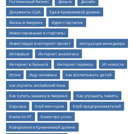
Гостиничный бизнес
Деньги
Дизайн
Документы США
Еда в Кремниевой долине
Жизнь в Америке
Идеи стартапов
Инвестирование в стартапы
Инвестирую в интернет проект
инструкция менеджера
Интервью
Интернет аналитика
Интернет в бизнесе
Интернет-сервисы
Ит новости
Итоги
Ищу человека
как воспитывать детей
как изучить английский язык
Как купить машину в Америке
Как улучшить память
Карьера
Клуб менторов
Клуб предпринимателей
Книги по ИТ
Книги про успех
Коворкинги в Кремниевой долине