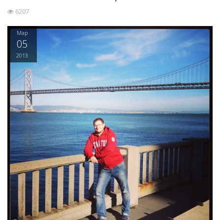
6207
Мар
05
2013