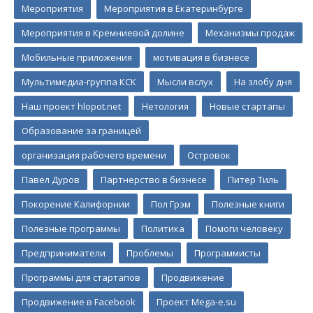
Мероприятия
Мероприятия в Екатеринбурге
Мероприятия в Кремниевой долине
Механизмы продаж
Мобильные приложения
мотивация в бизнесе
Мультимедиа-группа КСК
Мысли вслух
На злобу дня
Наш проект hlopot.net
Нетология
Новые стартапы
Образование за границей
организация рабочего времени
Островок
Павел Дуров
Партнерство в бизнесе
Питер Тиль
Покорение Калифорнии
Пол Грэм
Полезные книги
Полезные программы
Политика
Помоги человеку
Предприниматели
Проблемы
Программисты
Программы для стартапов
Продвижение
Продвижение в Facebook
Проект Mega-e.su