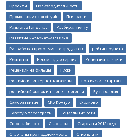
Проекты
Производительность
Промоакции от protsyuk
Психология
Радислав Гандапас
Разбирая почту
Развитие интернет-магазина
Разработка программных продуктов
рейтинг рунета
Рейтинги
Рекомендую сервис
Рецензии на книги
Рецензии на фильмы
Риски
Российские интернет-магазины
Российские стартапы
российский рынок интернет торговли
Рунетология
Саморазвитие
СКБ Контур
Сколково
Советую посмотреть
Социальные сети
Спорт и бизнес
Стартапы
Стартапы 2013 года
Стартапы про недвижимость
Стив Бланк