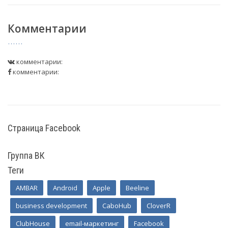
Комментарии
комментарии:
комментарии:
Страница Facebook
Группа ВК
Теги
AMBAR
Android
Apple
Beeline
business development
CaboHub
CloverR
ClubHouse
email-маркетинг
Facebook