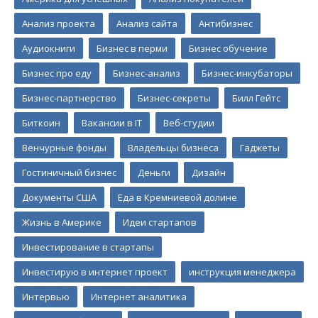
Анализ проекта
Анализ сайта
Антибизнес
Аудиокниги
Бизнес в перми
Бизнес обучение
Бизнес про еду
Бизнес-анализ
Бизнес-инкубаторы
Бизнес-партнерство
Бизнес-секреты
Билл Гейтс
Биткоин
Вакансии в IT
Веб-студии
Венчурные фонды
Владельцы бизнеса
Гаджеты
Гостиничный бизнес
Деньги
Дизайн
Документы США
Еда в Кремниевой долине
Жизнь в Америке
Идеи стартапов
Инвестирование в стартапы
Инвестирую в интернет проект
инструкция менеджера
Интервью
Интернет аналитика