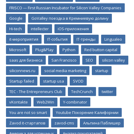
FRISCO — First Russian Incubator for Silicon Valley Companies
Google
GoValley поездка в Кремниевую долину
Hi-tech
intellecter
iOS-приложения
it-мероприятия
IT-события
IT-тренды
Lingualeo
Microsoft
Plug&Play
Python
Red button capital
saas для бизнеса
San Francisco
SEO
silicon valley
siliconnews.ru
social media marketing
startup
Startup failed
startup usa
SVOD
TEC - The Entrepreneurs Club
TechCrunch
twitter
vKontakte
Web2Win
Y-combinator
You are not so smart
Youtube Покорение Калифорнии
Zavod it-стартапов
zavod-cms
Альпина Паблишер
Америка для успешных
Анализ покупателей