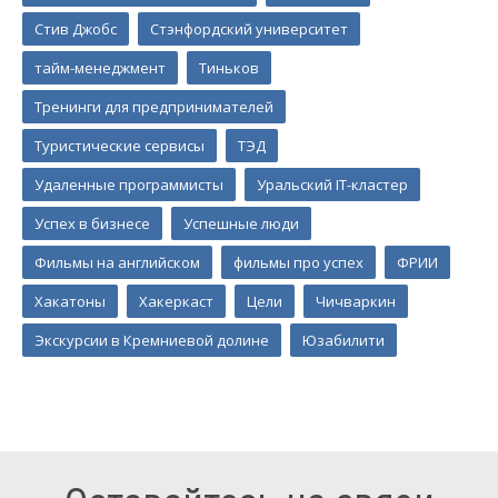
Стив Джобс
Стэнфордский университет
тайм-менеджмент
Тиньков
Тренинги для предпринимателей
Туристические сервисы
ТЭД
Удаленные программисты
Уральский IT-кластер
Успех в бизнесе
Успешные люди
Фильмы на английском
фильмы про успех
ФРИИ
Хакатоны
Хакеркаст
Цели
Чичваркин
Экскурсии в Кремниевой долине
Юзабилити