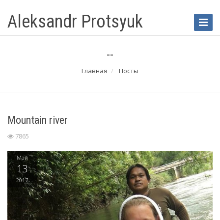
Aleksandr Protsyuk
Toggle
Naviga
--
Главная
Посты
Mountain river
7865
Май
13
2017