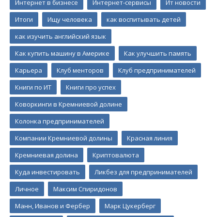
Интернет в бизнесе
Интернет-сервисы
Ит новости
Итоги
Ищу человека
как воспитывать детей
как изучить английский язык
Как купить машину в Америке
Как улучшить память
Карьера
Клуб менторов
Клуб предпринимателей
Книги по ИТ
Книги про успех
Коворкинги в Кремниевой долине
Колонка предпринимателей
Компании Кремниевой долины
Красная линия
Кремниевая долина
Криптовалюта
Куда инвестировать
Ликбез для предпринимателей
Личное
Максим Спиридонов
Манн, Иванов и Фербер
Марк Цукерберг