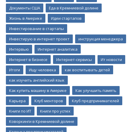
Документы США
Еда в Кремниевой долине
Жизнь в Америке
Идеи стартапов
Инвестирование в стартапы
Инвестирую в интернет проект
инструкция менеджера
Интервью
Интернет аналитика
Интернет в бизнесе
Интернет-сервисы
Ит новости
Итоги
Ищу человека
как воспитывать детей
как изучить английский язык
Как купить машину в Америке
Как улучшить память
Карьера
Клуб менторов
Клуб предпринимателей
Книги по ИТ
Книги про успех
Коворкинги в Кремниевой долине
Колонка предпринимателей