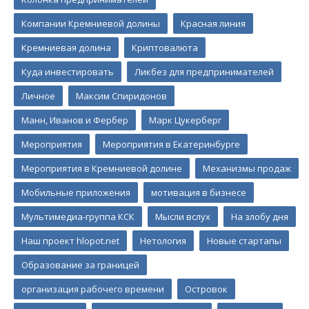
Компании Кремниевой долины
Красная линия
Кремниевая долина
Криптовалюта
Куда инвестировать
Ликбез для предпринимателей
Личное
Максим Спиридонов
Манн, Иванов и Фербер
Марк Цукерберг
Мероприятия
Мероприятия в Екатеринбурге
Мероприятия в Кремниевой долине
Механизмы продаж
Мобильные приложения
мотивация в бизнесе
Мультимедиа-группа КСК
Мысли вслух
На злобу дня
Наш проект hlopot.net
Нетология
Новые стартапы
Образование за границей
организация рабочего времени
Островок