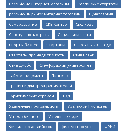
Российские интернет-магазины
Российские стартапы
российский рынок интернет торговли
Рунетология
Саморазвитие
СКБ Контур
Сколково
Советую посмотреть
Социальные сети
Спорт и бизнес
Стартапы
Стартапы 2013 года
Стартапы про недвижимость
Стив Бланк
Стив Джобс
Стэнфордский университет
тайм-менеджмент
Тиньков
Тренинги для предпринимателей
Туристические сервисы
ТЭД
Удаленные программисты
Уральский IT-кластер
Успех в бизнесе
Успешные люди
Фильмы на английском
фильмы про успех
ФРИИ