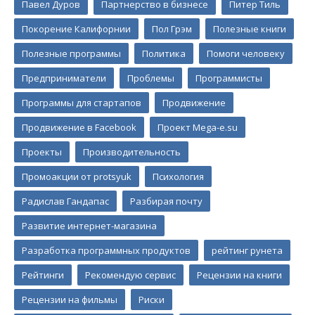
Павел Дуров
Партнерство в бизнесе
Питер Тиль
Покорение Калифорнии
Пол Грэм
Полезные книги
Полезные программы
Политика
Помоги человеку
Предприниматели
Проблемы
Программисты
Программы для стартапов
Продвижение
Продвижение в Facebook
Проект Mega-e.su
Проекты
Производительность
Промоакции от protsyuk
Психология
Радислав Гандапас
Разбирая почту
Развитие интернет-магазина
Разработка программных продуктов
рейтинг рунета
Рейтинги
Рекомендую сервис
Рецензии на книги
Рецензии на фильмы
Риски