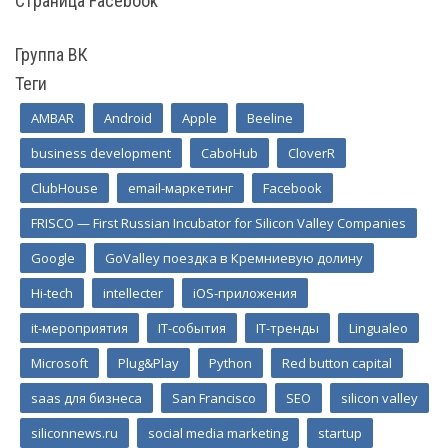
Страница Facebook
Группа ВК
Теги
AMBAR
Android
Apple
Beeline
business development
CaboHub
CloverR
ClubHouse
email-маркетинг
Facebook
FRISCO — First Russian Incubator for Silicon Valley Companies
Google
GoValley поездка в Кремниевую долину
Hi-tech
intellecter
iOS-приложения
it-мероприятия
IT-события
IT-тренды
Lingualeo
Microsoft
Plug&Play
Python
Red button capital
saas для бизнеса
San Francisco
SEO
silicon valley
siliconnews.ru
social media marketing
startup