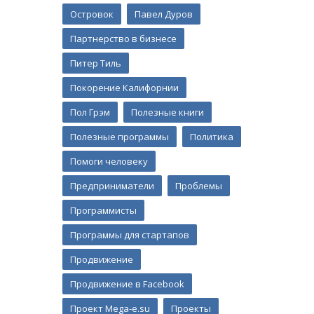
Островок
Павел Дуров
Партнерство в бизнесе
Питер Тиль
Покорение Калифорнии
Пол Грэм
Полезные книги
Полезные программы
Политика
Помоги человеку
Предприниматели
Проблемы
Программисты
Программы для стартапов
Продвижение
Продвижение в Facebook
Проект Mega-e.su
Проекты