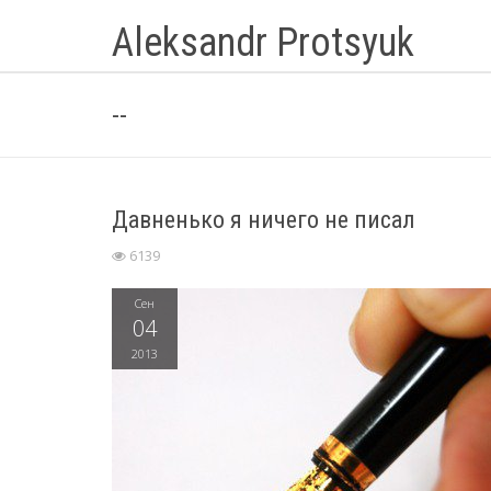
Aleksandr Protsyuk
--
Давненько я ничего не писал
6139
Сен
04
2013