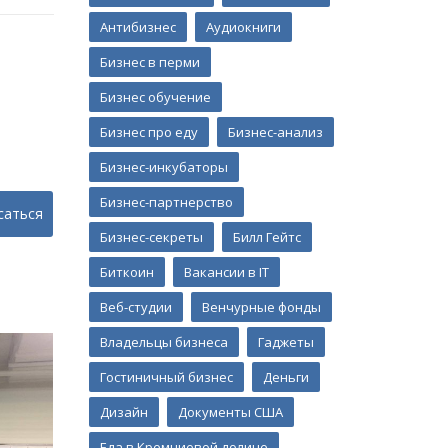
Антибизнес
Аудиокниги
Бизнес в перми
Бизнес обучение
Бизнес про еду
Бизнес-анализ
Бизнес-инкубаторы
Бизнес-партнерство
саться
Бизнес-секреты
Билл Гейтс
Биткоин
Вакансии в IT
Веб-студии
Венчурные фонды
Владельцы бизнеса
Гаджеты
Гостиничный бизнес
Деньги
Дизайн
Документы США
Еда в Кремниевой долине