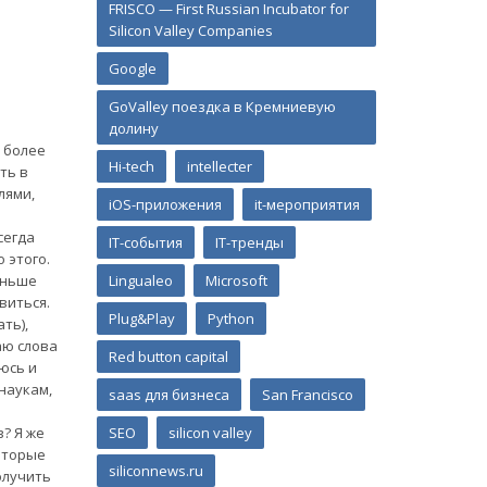
FRISCO — First Russian Incubator for
Silicon Valley Companies
Google
GoValley поездка в Кремниевую
долину
 более
Hi-tech
intellecter
ть в
лями,
iOS-приложения
it-мероприятия
сегда
IT-события
IT-тренды
 этого.
раньше
Lingualeo
Microsoft
виться.
Plug&Play
Python
ть),
аю слова
Red button capital
юсь и
 наукам,
saas для бизнеса
San Francisco
? Я же
SEO
silicon valley
оторые
siliconnews.ru
олучить