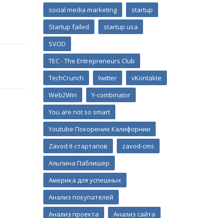
social media marketing
startup
Startup failed
startup usa
SVOD
TEC - The Entrepreneurs Club
TechCrunch
twitter
vKontakte
Web2Win
Y-combinator
You are not so smart
Youtube Покорение Калифорнии
Zavod it-стартапов
zavod-cms
Альпина Паблишер
Америка для успешных
Анализ покупателей
Анализ проекта
Анализ сайта