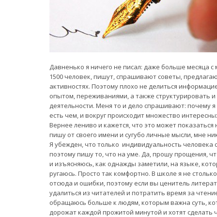
Давненько я ничего не писал: даже больше месяца с
1500 человек, пишут, спрашивают советы, предлагаю
активностях. Поэтому плохо не делиться информацие
опытом, переживаниями, а также структурировать и
деятельности. Меня то и дело спрашивают: почему я
есть чем, и вокруг происходит множество интересных 
Вернее лениво и кажется, что это может показаться 
пишу от своего имени и сугубо личные мысли, мне ни
Я убежден, что только индивидуальность человека с
поэтому пишу то, что на уме. Да, прошу прощения, ч
и изъясняюсь, как однажды заметили, на языке, кот
ругаюсь. Просто так комфортно. В школе я не стольк
отсюда и ошибки, поэтому если вы ценитель литерат
удалиться из читателей и потратить время за чтени
обращаюсь больше к людям, которым важна суть, кот
дорожат каждой прожитой минутой и хотят сделать ч