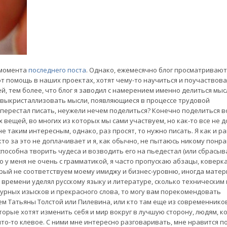
 момента
последнего поста
. Однако, ежемесячно блог просматривают
т помощь в наших проектах, хотят чему-то научиться и поучаствова
й, тем более, что блог я заводил с намерением именно делиться мыс
 выкристаллизовать мысли, появляющиеся в процессе трудовой
 перестал писать, неужели нечем поделиться? Конечно поделиться в
вещей, во многих из которых мы сами участвуем, но как-то все не до
не таким интересным, однако, раз просят, то нужно писать. Я как и 
кто за это не доплачивает и я, как обычно, не пытаюсь никому понра
пособна творить чудеса и возводить его на пьедестал (или сбрасыва
то у меня не очень с грамматикой, я часто пропускаю абзацы, коверк
орый не соответствуем моему имиджу и бизнес-уровню, иногда матер
о времени уделял русскому языку и литературе, сколько техническим
урных изысков и прекрасного слова, то могу вам порекомендовать
ем Татьяны Толстой или Пилевина, или кто там еще из современников
орые хотят изменить себя и мир вокруг в лучшую сторону, людям, к
то-то клевое. С ними мне интересно разговаривать, мне нравится п