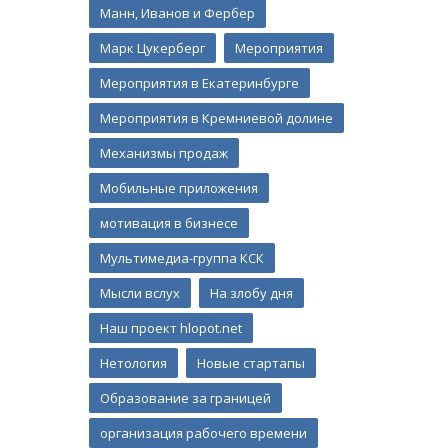
Манн, Иванов и Фербер
Марк Цукерберг
Мероприятия
Мероприятия в Екатеринбурге
Мероприятия в Кремниевой долине
Механизмы продаж
Мобильные приложения
мотивация в бизнесе
Мультимедиа-группа КСК
Мысли вслух
На злобу дня
Наш проект hlopot.net
Нетология
Новые стартапы
Образование за границей
организация рабочего времени