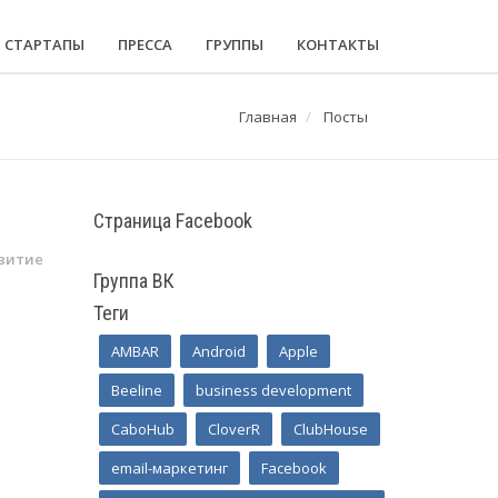
СТАРТАПЫ
ПРЕССА
ГРУППЫ
КОНТАКТЫ
Главная
Посты
Страница Facebook
витие
Группа ВК
Теги
AMBAR
Android
Apple
Beeline
business development
CaboHub
CloverR
ClubHouse
email-маркетинг
Facebook