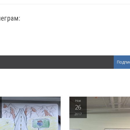
леграм:
Подпи
Ноя
26
2017