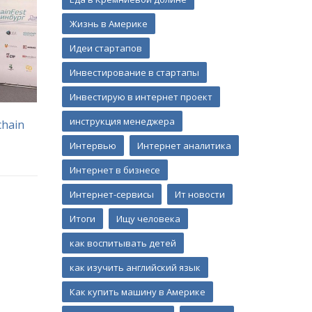
Жизнь в Америке
Идеи стартапов
Инвестирование в стартапы
Инвестирую в интернет проект
инструкция менеджера
chain
Интервью
Интернет аналитика
Интернет в бизнесе
Интернет-сервисы
Ит новости
Итоги
Ищу человека
как воспитывать детей
как изучить английский язык
Как купить машину в Америке