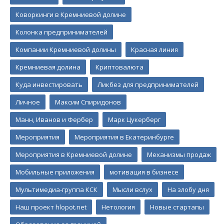
Коворкинги в Кремниевой долине
Колонка предпринимателей
Компании Кремниевой долины
Красная линия
Кремниевая долина
Криптовалюта
Куда инвестировать
Ликбез для предпринимателей
Личное
Максим Спиридонов
Манн, Иванов и Фербер
Марк Цукерберг
Мероприятия
Мероприятия в Екатеринбурге
Мероприятия в Кремниевой долине
Механизмы продаж
Мобильные приложения
мотивация в бизнесе
Мультимедиа-группа КСК
Мысли вслух
На злобу дня
Наш проект hlopot.net
Нетология
Новые стартапы