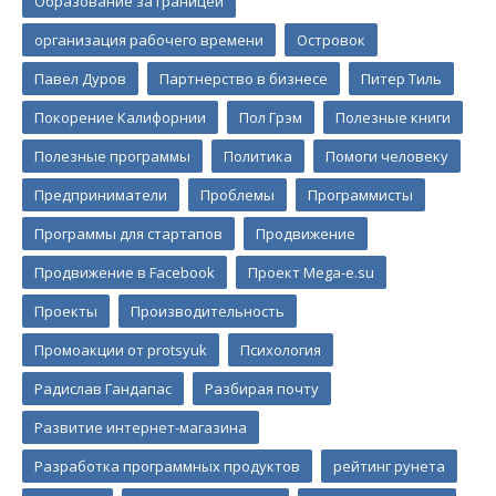
Образование за границей
организация рабочего времени
Островок
Павел Дуров
Партнерство в бизнесе
Питер Тиль
Покорение Калифорнии
Пол Грэм
Полезные книги
Полезные программы
Политика
Помоги человеку
Предприниматели
Проблемы
Программисты
Программы для стартапов
Продвижение
Продвижение в Facebook
Проект Mega-e.su
Проекты
Производительность
Промоакции от protsyuk
Психология
Радислав Гандапас
Разбирая почту
Развитие интернет-магазина
Разработка программных продуктов
рейтинг рунета