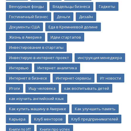
Венчурные фонды
Владельцы бизнеса
Гаджеты
Гостиничный бизнес
Деньги
Дизайн
Документы США
Еда в Кремниевой долине
Жизнь в Америке
Идеи стартапов
Инвестирование в стартапы
Инвестирую в интернет проект
инструкция менеджера
Интервью
Интернет аналитика
Интернет в бизнесе
Интернет-сервисы
Ит новости
Итоги
Ищу человека
как воспитывать детей
как изучить английский язык
Как купить машину в Америке
Как улучшить память
Карьера
Клуб менторов
Клуб предпринимателей
Книги по ИТ
Книги про успех