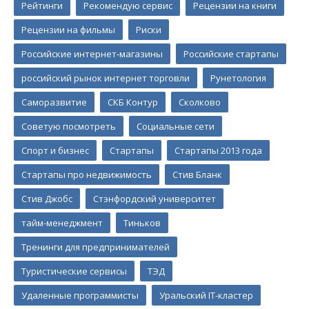
Рейтинги
Рекомендую сервис
Рецензии на книги
Рецензии на фильмы
Риски
Российские интернет-магазины
Российские стартапы
российский рынок интернет торговли
Рунетология
Саморазвитие
СКБ Контур
Сколково
Советую посмотреть
Социальные сети
Спорт и бизнес
Стартапы
Стартапы 2013 года
Стартапы про недвижимость
Стив Бланк
Стив Джобс
Стэнфордский университет
тайм-менеджмент
Тиньков
Тренинги для предпринимателей
Туристические сервисы
ТЭД
Удаленные программисты
Уральский IT-кластер