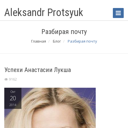
Aleksandr Protsyuk
Toggle
Naviga
Разбирая почту
Главная
Блог
Разбирая почту
Успехи Анастасии Лукша
9162
Окт
20
2014