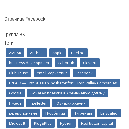
(current)
Страница Facebook
Группа ВК
Теги
AMBAR
Android
Apple
Beeline
business development
CaboHub
CloverR
ClubHouse
email-маркетинг
Facebook
FRISCO — First Russian Incubator for Silicon Valley Companies
Google
GoValley поездка в Кремниевую долину
Hi-tech
intellecter
iOS-приложения
it-мероприятия
IT-события
IT-тренды
Lingualeo
Microsoft
Plug&Play
Python
Red button capital