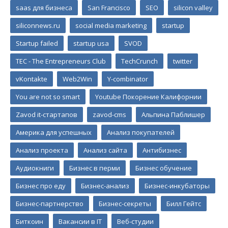
saas для бизнеса
San Francisco
SEO
silicon valley
siliconnews.ru
social media marketing
startup
Startup failed
startup usa
SVOD
TEC - The Entrepreneurs Club
TechCrunch
twitter
vKontakte
Web2Win
Y-combinator
You are not so smart
Youtube Покорение Калифорнии
Zavod it-стартапов
zavod-cms
Альпина Паблишер
Америка для успешных
Анализ покупателей
Анализ проекта
Анализ сайта
Антибизнес
Аудиокниги
Бизнес в перми
Бизнес обучение
Бизнес про еду
Бизнес-анализ
Бизнес-инкубаторы
Бизнес-партнерство
Бизнес-секреты
Билл Гейтс
Биткоин
Вакансии в IT
Веб-студии