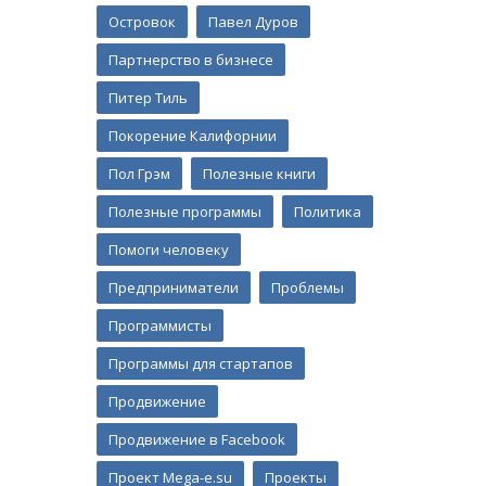
Островок
Павел Дуров
Партнерство в бизнесе
Питер Тиль
Покорение Калифорнии
Пол Грэм
Полезные книги
Полезные программы
Политика
Помоги человеку
Предприниматели
Проблемы
Программисты
Программы для стартапов
Продвижение
Продвижение в Facebook
Проект Mega-e.su
Проекты