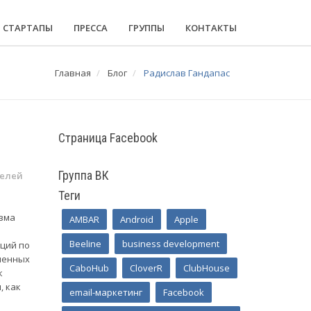
СТАРТАПЫ
ПРЕССА
ГРУППЫ
КОНТАКТЫ
Главная
Блог
Радислав Гандапас
Страница Facebook
Группа ВК
телей
Теги
зма
AMBAR
Android
Apple
Beeline
business development
ций по
ченных
CaboHub
CloverR
ClubHouse
к
, как
email-маркетинг
Facebook