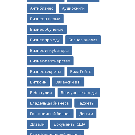
Антибизнес
Аудиокниги
Бизнес в перми
Бизнес обучение
Бизнес про еду
Бизнес-анализ
Бизнес-инкубаторы
Бизнес-партнерство
Бизнес-секреты
Билл Гейтс
Биткоин
Вакансии в IT
Веб-студии
Венчурные фонды
Владельцы бизнеса
Гаджеты
Гостиничный бизнес
Деньги
Дизайн
Документы США
Еда в Кремниевой долине