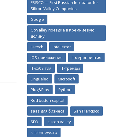
FRISCO — First Russian Incubator for
Silicon Valley Companies
Google
GoValley поездка в Кремниевую
долину
Hi-tech
intellecter
iOS-приложения
it-мероприятия
IT-события
IT-тренды
Lingualeo
Microsoft
Plug&Play
Python
Red button capital
saas для бизнеса
San Francisco
SEO
silicon valley
siliconnews.ru