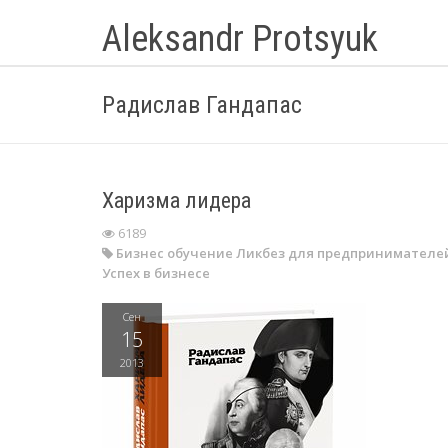
Aleksandr Protsyuk
Радислав Гандапас
Харизма лидера
6189
Бизнес обучение
Ликбез для предпринимателе
Успех в бизнесе
Сен
15
2013