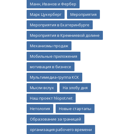
Манн, Иванов и Фербер
Марк Цукерберг
Мероприятия
Мероприятия в Екатеринбурге
Мероприятия в Кремниевой долине
Механизмы продаж
Мобильные приложения
мотивация в бизнесе
Мультимедиа-группа КСК
Мысли вслух
На злобу дня
Наш проект hlopot.net
Нетология
Новые стартапы
Образование за границей
организация рабочего времени