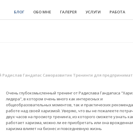
БЛОГ
ОБО МНЕ
ГАЛЕРЕЯ
УСЛУГИ
РАБОТА
й
Радислав Гандапас
Саморазвитие
Тренинги для предпринима
Очень глубокомысленный тренинг от Радислава Гандапаса "Хари
лидера", в котором очень много как интересных и
общеобразовательных моментов, так и практических рекоменда
работе над своей харизмой. Уверяю, что вы не пожалеете потра
двух часов на просмотр тренинга, из которого сможете узнать ка
работает харизма, можно ли ее приобретать или она врожденная
харизма влияет на бизнес и повседневную жизнь