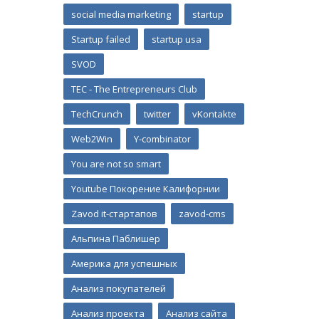
social media marketing
startup
Startup failed
startup usa
SVOD
TEC - The Entrepreneurs Club
TechCrunch
twitter
vKontakte
Web2Win
Y-combinator
You are not so smart
Youtube Покорение Калифорнии
Zavod it-стартапов
zavod-cms
Альпина Паблишер
Америка для успешных
Анализ покупателей
Анализ проекта
Анализ сайта