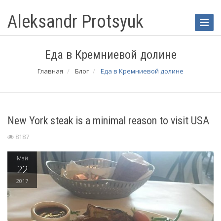
Aleksandr Protsyuk
Toggle
Naviga
Еда в Кремниевой долине
Главная
Блог
Еда в Кремниевой долине
New York steak is a minimal reason to visit USA
8187
Май
22
2017