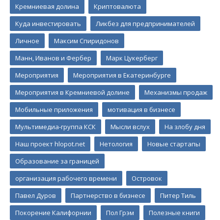
Кремниевая долина
Криптовалюта
Куда инвестировать
Ликбез для предпринимателей
Личное
Максим Спиридонов
Манн, Иванов и Фербер
Марк Цукерберг
Мероприятия
Мероприятия в Екатеринбурге
Мероприятия в Кремниевой долине
Механизмы продаж
Мобильные приложения
мотивация в бизнесе
Мультимедиа-группа КСК
Мысли вслух
На злобу дня
Наш проект hlopot.net
Нетология
Новые стартапы
Образование за границей
организация рабочего времени
Островок
Павел Дуров
Партнерство в бизнесе
Питер Тиль
Покорение Калифорнии
Пол Грэм
Полезные книги