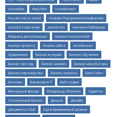
vKontakte
Web2Win
Y-combinator
You are not so smart
Youtube Покорение Калифорнии
Zavod it-стартапов
zavod-cms
Альпина Паблишер
Америка для успешных
Анализ покупателей
Анализ проекта
Анализ сайта
Антибизнес
Аудиокниги
Бизнес в перми
Бизнес обучение
Бизнес про еду
Бизнес-анализ
Бизнес-инкубаторы
Бизнес-партнерство
Бизнес-секреты
Билл Гейтс
Биткоин
Вакансии в IT
Веб-студии
Венчурные фонды
Владельцы бизнеса
Гаджеты
Гостиничный бизнес
Деньги
Дизайн
Документы США
Еда в Кремниевой долине