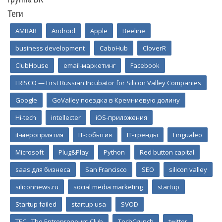
Теги
AMBAR
Android
Apple
Beeline
business development
CaboHub
CloverR
ClubHouse
email-маркетинг
Facebook
FRISCO — First Russian Incubator for Silicon Valley Companies
Google
GoValley поездка в Кремниевую долину
Hi-tech
intellecter
iOS-приложения
it-мероприятия
IT-события
IT-тренды
Lingualeo
Microsoft
Plug&Play
Python
Red button capital
saas для бизнеса
San Francisco
SEO
silicon valley
siliconnews.ru
social media marketing
startup
Startup failed
startup usa
SVOD
TEC - The Entrepreneurs Club
TechCrunch
twitter