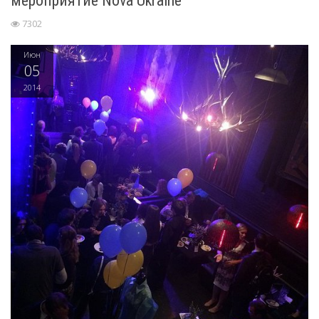
мероприятие Nova Ukraine
7302
Июн
05
2014