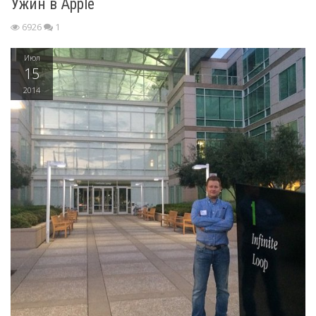
Ужин в Apple
6926
1
Июл
15
2014