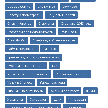
Саморазвитие
СКБ Контур
Сколково
Советую посмотреть
Социальные сети
Спорт и бизнес
Стартапы
Стартапы 2013 года
Стартапы про недвижимость
Стив Бланк
Стив Джобс
Стэнфордский университет
тайм-менеджмент
Тиньков
Тренинги для предпринимателей
Туристические сервисы
ТЭД
Удаленные программисты
Уральский IT-кластер
Успех в бизнесе
Успешные люди
Фильмы на английском
фильмы про успех
ФРИИ
Хакатоны
Хакеркаст
Цели
Чичваркин
Экскурсии в Кремниевой долине
Юзабилити