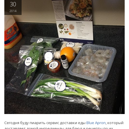
30
2014
Сегодня буду пиарить сервис доставки еды
Blue Apron
, который
доставляет домой ингредиенды для блюд и рецепты по их