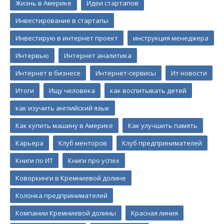
Жизнь в Америке
Идеи стартапов
Инвестирование в стартапы
Инвестирую в интернет проект
инструкция менеджера
Интервью
Интернет аналитика
Интернет в бизнесе
Интернет-сервисы
Ит новости
Итоги
Ищу человека
как воспитывать детей
как изучить английский язык
Как купить машину в Америке
Как улучшить память
Карьера
Клуб менторов
Клуб предпринимателей
Книги по ИТ
Книги про успех
Коворкинги в Кремниевой долине
Колонка предпринимателей
Компании Кремниевой долины
Красная линия