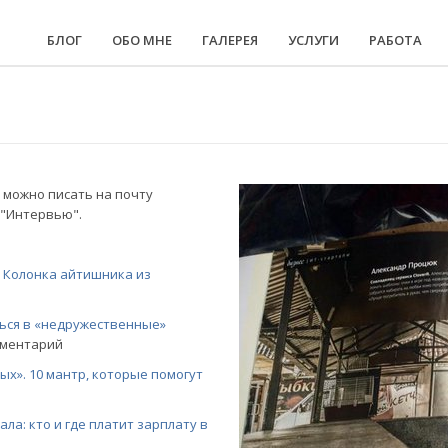
БЛОГ
ОБО МНЕ
ГАЛЕРЕЯ
УСЛУГИ
РАБОТА
 можно писать на почту
й "Интервью".
. Колонка айтишника из
ься в «недружественные»
мментарий
ых». 10 мантр, которые помогут
ла: кто и где платит зарплату в