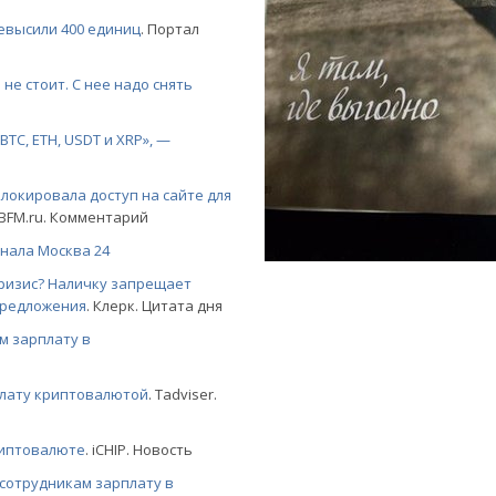
ревысили 400 единиц
. Портал
не стоит. С нее надо снять
TC, ETH, USDT и XRP», —
локировала доступ на сайте для
 BFM.ru. Комментарий
нала Москва 24
ризис? Наличку запрещает
предложения
. Клерк. Цитата дня
м зарплату в
лату криптовалютой
. Tadviser.
риптовалюте
. iCHIP. Новость
сотрудникам зарплату в