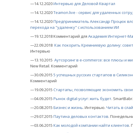
—14.12.2020
Интервью для Деловой Квартал
—14.12.2020
Teamon.live - сервис для удаленных сотр
—14.12.2020
Предприниматель Александр Процюк влож
перехода на "удаленку" с использованием ИИ
—19.12.2018 Комментарий для
Академия Интернет-Ма
—22.09.2018
Как покорить Кремниевую долину: сове
Интервью
—13.10.2015
Аутсорсинг в e-commerce: все плюсы и 
New Retail. Комментарий
—30.09.2015
5 успешных русских стартапов в Силико
Комментарий
—19.09.2015
Стартапы, позволяющие экономить свои
—04.09.2015
Рынок digital-услуг: жить будет
. SmartBab
—20.08.2015
Бизнес и жизнь
. Интервью.
Читать в сла
—29.07.2015
Паутина деловых контактов
. Понедельн
—03.06.2015
Как молодой компании найти клиентов
.