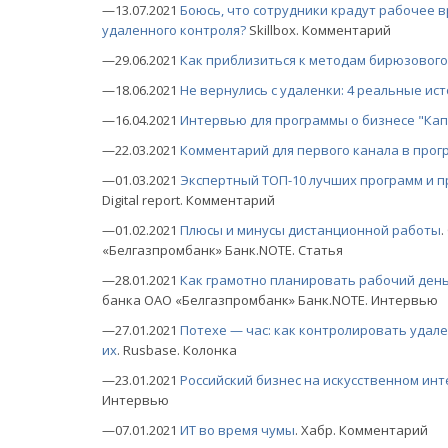
—13.07.2021
Боюсь, что сотрудники крадут рабочее в
удаленного контроля?
Skillbox. Комментарий
—29.06.2021
Как приблизиться к методам бирюзового
—18.06.2021
Не вернулись с удаленки: 4 реальные ист
—16.04.2021
Интервью для программы о бизнесе "Ка
—22.03.2021
Комментарий для первого канала в прог
—01.03.2021
Экспертный ТОП-10 лучших программ и п
Digital report. Комментарий
—01.02.2021
Плюсы и минусы дистанционной работы
«Белгазпромбанк» Банк.NOTE. Статья
—28.01.2021
Как грамотно планировать рабочий день
банка ОАО «Белгазпромбанк» Банк.NOTE. Интервью
—27.01.2021
Потехе — час: как контролировать удале
их
. Rusbase. Колонка
—23.01.2021
Российский бизнес на искусственном инт
Интервью
—07.01.2021
ИТ во время чумы
. Хабр. Комментарий