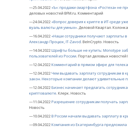
—25.04.2022
«Ъ»: продажи смартфона «Ростеха» не п
деловых новостей BFM.ru. Комментарий
—24.04.2022
«Вопрос доверия к крипте в ИТ-среде уже 
вуаль валюты для умных»
. Деловой Квартал. Колонка
—16.04.2022
«Наши сотрудники получают зарплаты в B
Александр Процюк, IT-Zavod
. BeInCrypto. Новость
—14.04.2022
Шрифты больше не купить: Monotype заб
пользователей из России
. Портал деловых новостей
—12.04.2022
Комментарий в прямом эфире для телека
—12.04.2022
Чем выдавать зарплату сотрудникам в к
закон. Некоторые компании делают удивительные 
—12.04.2022
Бизнес начинает предлагать сотрудника
криптовалюте
. Клерк. Новость
—11.04.2022
Разрешение сотрудникам получать зарп
Новость
—10.04.2022
В России начали выдавать зарплату в к
—09.04.2022
Компания из Екатеринбурга предложила 