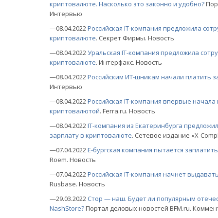
криптовалюте. Насколько это законно и удобно?
Пор
Интервью
—08.04.2022
Российская IT-компания предложила сот
криптовалюте
. Секрет Фирмы. Новость
—08.04.2022
Уральская IT-компания предложила сотр
криптовалюте
. Интерфакс. Новость
—08.04.2022
Российским ИТ-шникам начали платить з
Интервью
—08.04.2022
Российская IT-компания впервые начала
криптовалютой
. Ferra.ru. Новость
—08.04.2022
IT-компания из Екатеринбурга предложи
зарплату в криптовалюте
.
Сетевое издание «Х-Compl
—07.04.2022
Е-бургская компания пытается заплатит
Roem. Новость
—07.04.2022
Российская IT-компания начнет выдават
Rusbase. Новость
—29.03.2022
Стор — наш. Будет ли популярным отече
NashStore?
Портал деловых новостей BFM.ru. Комме