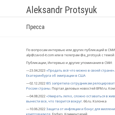
Aleksandr Protsyuk
Пресса
По вопросам интервью или других публикаций в СМИ
alp@zavod-it.com или в телеграм @a_protsyuk с темо
Публикации, Интервью и другие упоминания в СМИ:
—23.04.2023
«Продать всё что можно в своей стране»
Екатеринбурга об эмиграции в США
—02.12.2022
IBS запретила сотрудникам релоцироват
России страны.
Портал деловых новостей BFM.ru. Ко
—04.08.2022
«Умирать легко, сложно оставаться в жив
вынести все, что творится вокруг
. 66.ru. Колонка
—10.06.2022
Защита от инфляции и бонус для миллениа
криптовалюте
. Forbes. Комментарий