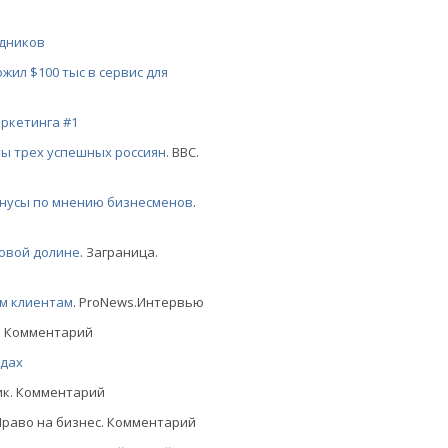
удников
ил $100 тыс в сервис для
ркетинга #1
ты трех успешных россиян
. BBC.
минусы по мнению бизнесменов
.
новой долине
. Заграница.
м клиентам
. ProNews.Интервью
r. Комментарий
йдах
ик. Комментарий
 Право на бизнес. Комментарий