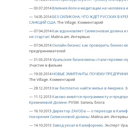
— 03.07.2014
Влияния йоги и медитации на человека и
— 14.05.2014
БЕЗ СИЛИКОНА: ЧТО ЖДЁТ РУССКИХ В К
САНКЦИЙ США
. The Village. Комментарий
— 07.04.2014
Как вдохновляет Силиконовая долина и 
не стартап.
Malina.am. Интервью
— 07.04.2014
Онлайн-бизнес: как проверить бизнес-м
предпринимателей
— 31.03.2014
Уральские бизнесмены стали героями с
Участие в фильме
— 19.03.2014
НОВЫЕ ЭМИГРАНТЫ: ПОЧЕМУ ПРЕДПРИН
The Village. Комментарий
— 28.12.2013
Как бесплатно найти жилье в Америке
. 
— 11.12.2013
Каково живётся программисту и предпр
Кремниевой Долине
. PVSM. Запись блога
— 16.10.2013
Директор ZAVODа — о переезде в Калиф
покорения Силиконовой долины.
Malina.am. Интервь
— 14.10.2013
Завод уехал в Калифорнию
. Эксперт Ур