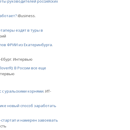
веты руководителей российских
работает?
iBusiness.
ртаперы ездят в туры в
рий
апов ФРИИ из Екатеринбурга
.
Т-Ебург. Интервью
overR): В России все еще
нтервью
с с уральскими корнями
. ИТ-
рике новый способ заработать
-стартап и намерен завоевать
ость