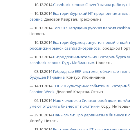
— 10.12.2014
Сashback-сервис CloverR начал работу в
— 10.12.2014
Екатеринбургский ИТ-предприниматель
сервис
. Деловой Квартал. Пресс-релиз
— 10.12.2014
Топ 10 / Запущена русская версия cashba
Новость
— 10.12.2014
Екатеринбуржец запустил новый онлайн
российский рынок cashback-сервисов.
Городской Порт
— 10.12.2014
IT-предприниматель из Екатеринбурга 
cashback-сервис. Будь Мобильным.
Новость
— 08.12.2014
Гибридные ERP-системы, облачные техно
будущее ИТ-рынка
. Контур. Упоминание
— 14.11.2014
ТОП-10 культурных событий в Екатеринбур
Fashion Week
. Деловой Квартал. Отзыв
— 06.11.2014
Наш человек в Силиконовой долине: «Ам
умеют отделять бизнес от политики»
. 66.ру. Интервь
— 29.10.2014
Намыслили: Про дарвинизм в бизнесе и 
Дигибу. Цитаты
— 13.10.2014
Екатеринбургскую ИТ-тусовку клонируют