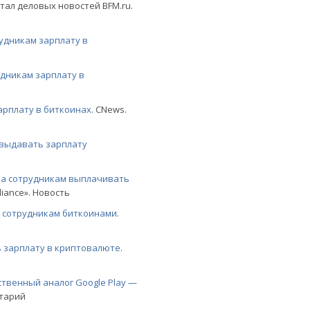
тал деловых новостей BFM.ru.
рудникам зарплату в
удникам зарплату в
арплату в биткоинах
. CNews.
 выдавать зарплату
ла сотрудникам выплачивать
iance». Новость
ь сотрудникам биткоинами
.
ь зарплату в криптовалюте
.
ственный аналог Google Play —
нтарий