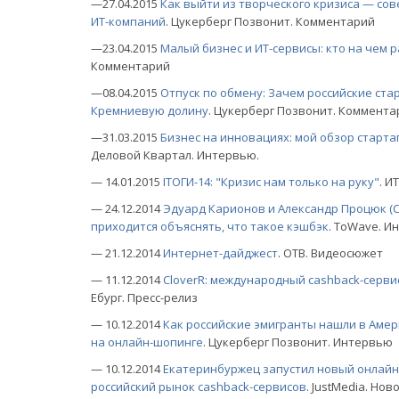
—27.04.2015
Как выйти из творческого кризиса — со
ИТ-компаний
. Цукерберг Позвонит. Комментарий
—23.04.2015
Малый бизнес и ИТ-сервисы: кто на чем 
Комментарий
—08.04.2015
Отпуск по обмену: Зачем российские ста
Кремниевую долину
. Цукерберг Позвонит. Коммента
—31.03.2015
Бизнес на инновациях: мой обзор старт
Деловой Квартал. Интервью.
— 14.01.2015
ITОГИ-14: "Кризис нам только на руку"
. И
— 24.12.2014
Эдуард Карионов и Александр Процюк (Cl
приходится объяснять, что такое кэшбэк
. ToWave. И
— 21.12.2014
Интернет-дайджест
. ОТВ. Видеосюжет
— 11.12.2014
CloverR: международный cashback-серви
Ебург. Пресс-релиз
— 10.12.2014
Как российские эмигранты нашли в Аме
на онлайн-шопинге
. Цукерберг Позвонит. Интервью
— 10.12.2014
Екатеринбуржец запустил новый онлайн
российский рынок cashback-сервисов
. JustMedia. Нов