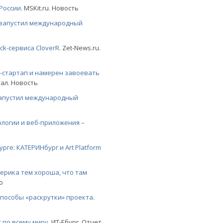
 России
. MSKit.ru. Новость
 запустил международный
ck-сервиса CloverR
. Zet-News.ru.
-стартап и намерен завоевать
ал. Новость
запустил международный
логии и веб-приложения –
ге: КАТЕРИНбург и Art Platform
ерика тем хороша, что там
ю
способы «раскрутки» проекта
.
 по всему миру
. ИТ-Ебург. Отчет