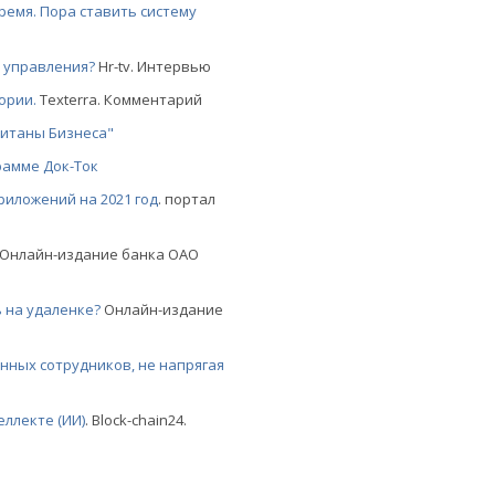
ремя. Пора ставить систему
 управления?
Hr-tv. Интервью
ории.
Texterra. Комментарий
питаны Бизнеса"
рамме Док-Ток
риложений на 2021 год
. портал
. Онлайн-издание банка
ОАО
 на удаленке?
Онлайн-издание
нных сотрудников, не напрягая
еллекте (ИИ)
. Block-chain24.