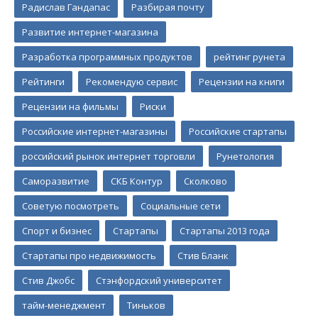
Радислав Гандапас
Разбирая почту
Развитие интернет-магазина
Разработка программных продуктов
рейтинг рунета
Рейтинги
Рекомендую сервис
Рецензии на книги
Рецензии на фильмы
Риски
Российские интернет-магазины
Российские стартапы
российский рынок интернет торговли
Рунетология
Саморазвитие
СКБ Контур
Сколково
Советую посмотреть
Социальные сети
Спорт и бизнес
Стартапы
Стартапы 2013 года
Стартапы про недвижимость
Стив Бланк
Стив Джобс
Стэнфордский университет
тайм-менеджмент
Тиньков