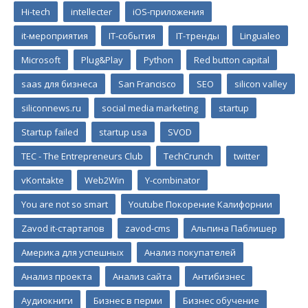
Hi-tech
intellecter
iOS-приложения
it-мероприятия
IT-события
IT-тренды
Lingualeo
Microsoft
Plug&Play
Python
Red button capital
saas для бизнеса
San Francisco
SEO
silicon valley
siliconnews.ru
social media marketing
startup
Startup failed
startup usa
SVOD
TEC - The Entrepreneurs Club
TechCrunch
twitter
vKontakte
Web2Win
Y-combinator
You are not so smart
Youtube Покорение Калифорнии
Zavod it-стартапов
zavod-cms
Альпина Паблишер
Америка для успешных
Анализ покупателей
Анализ проекта
Анализ сайта
Антибизнес
Аудиокниги
Бизнес в перми
Бизнес обучение