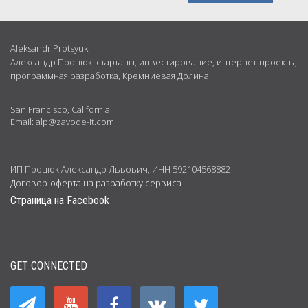
Обо
Aleksandr Protsyuk
Александр Процюк: стартапы, инвестирование, интернет-проекты,
мне
программная разработка, Кремниевая Долина
San Francisco, California
Email: alp@zavode-it.com
ИП Процюк Александр Львович, ИНН 592104568882
Договор-оферта на разработку сервиса
Страница на Facebook
GET CONNECTED