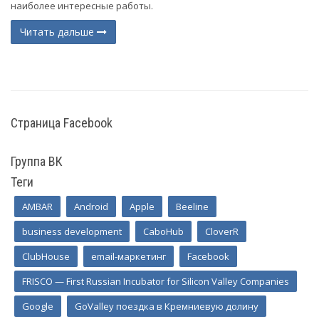
наиболее интересные работы.
Читать дальше
(current)
Страница Facebook
Группа ВК
Теги
AMBAR
Android
Apple
Beeline
business development
CaboHub
CloverR
ClubHouse
email-маркетинг
Facebook
FRISCO — First Russian Incubator for Silicon Valley Companies
Google
GoValley поездка в Кремниевую долину