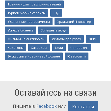
Тренинги для предпринимателей
Туристические сервисы
ТЭД
Удаленные программисты
Уральский IT-кластер
Успех в бизнесе
Успешные люди
Фильмы на английском
фильмы про успех
ФРИИ
Хакатоны
Хакеркаст
Цели
Чичваркин
Экскурсии в Кремниевой долине
Юзабилити
Оставайтесь на связи
Пишите в
Facebook
или
Контакты