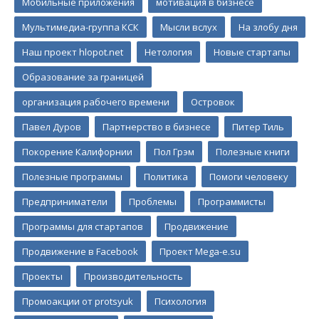
Мобильные приложения
мотивация в бизнесе
Мультимедиа-группа КСК
Мысли вслух
На злобу дня
Наш проект hlopot.net
Нетология
Новые стартапы
Образование за границей
организация рабочего времени
Островок
Павел Дуров
Партнерство в бизнесе
Питер Тиль
Покорение Калифорнии
Пол Грэм
Полезные книги
Полезные программы
Политика
Помоги человеку
Предприниматели
Проблемы
Программисты
Программы для стартапов
Продвижение
Продвижение в Facebook
Проект Mega-e.su
Проекты
Производительность
Промоакции от protsyuk
Психология