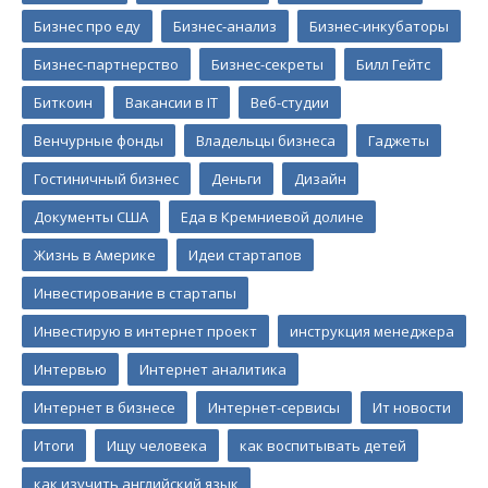
Бизнес про еду
Бизнес-анализ
Бизнес-инкубаторы
Бизнес-партнерство
Бизнес-секреты
Билл Гейтс
Биткоин
Вакансии в IT
Веб-студии
Венчурные фонды
Владельцы бизнеса
Гаджеты
Гостиничный бизнес
Деньги
Дизайн
Документы США
Еда в Кремниевой долине
Жизнь в Америке
Идеи стартапов
Инвестирование в стартапы
Инвестирую в интернет проект
инструкция менеджера
Интервью
Интернет аналитика
Интернет в бизнесе
Интернет-сервисы
Ит новости
Итоги
Ищу человека
как воспитывать детей
как изучить английский язык