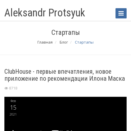
Aleksandr Protsyuk
Toggle
Naviga
Стартапы
Главная
Блог
Стартапы
ClubHouse - первые впечатления, новое
приложение по рекомендации Илона Маска
8718
Фев
15
2021