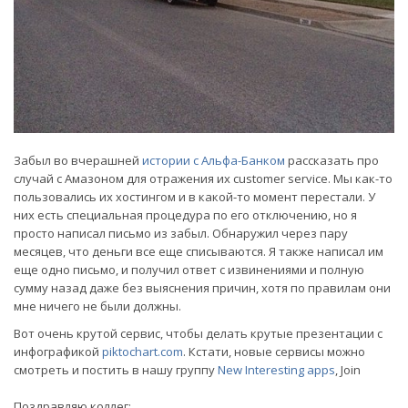
Забыл во вчерашней
истории с Альфа-Банком
рассказать про
случай с Амазоном для отражения их customer service. Мы как-то
пользовались их хостингом и в какой-то момент перестали. У
них есть специальная процедура по его отключению, но я
просто написал письмо из забыл. Обнаружил через пару
месяцев, что деньги все еще списываются. Я также написал им
еще одно письмо, и получил ответ с извинениями и полную
сумму назад даже без выяснения причин, хотя по правилам они
мне ничего не были должны.
Вот очень крутой сервис, чтобы делать крутые презентации с
инфографикой
piktochart.com
. Кстати, новые сервисы можно
смотреть и постить в нашу группу
New Interesting apps
, Join
Поздравляю коллег: