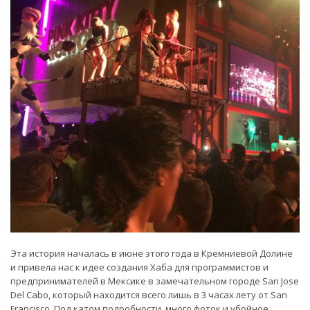
Эта история началась в июне этого года в Кремниевой Долине
и привела нас к идее создания Хаба для программистов и
предпринимателей в Мексике в замечательном городе San Jose
Del Cabo, который находится всего лишь в 3 часах лету от San
Francisco. Под катом подробности, много фоток и убойное