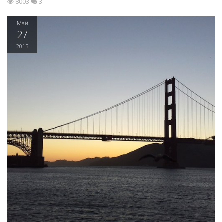
8003
3
Май
27
2015