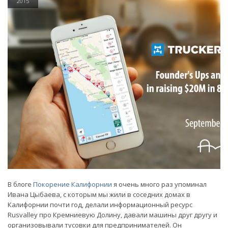
2015
В блоге
Покорение Калифорнии
я очень много раз упоминал
Ивана Цыбаева, с которым мы жили в соседних домах в
Калифорнии почти год, делали информационный ресурс
Rusvalley про Кремниевую Долину, давали машины друг другу и
организовывали тусовки для предпринимателей. Он