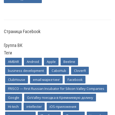
(current)
Страница Facebook
Группа ВК
Теги
AMBAR
Android
Apple
Beeline
business development
CaboHub
CloverR
ClubHouse
email-маркетинг
Facebook
FRISCO — First Russian Incubator for Silicon Valley Companies
Google
GoValley поездка в Кремниевую долину
Hi-tech
intellecter
iOS-приложения