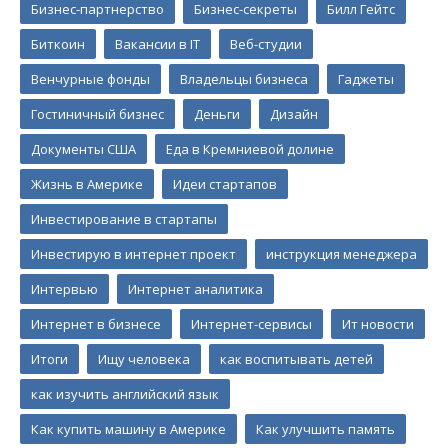
Бизнес-партнерство
Бизнес-секреты
Билл Гейтс
Биткоин
Вакансии в IT
Веб-студии
Венчурные фонды
Владельцы бизнеса
Гаджеты
Гостиничный бизнес
Деньги
Дизайн
Документы США
Еда в Кремниевой долине
Жизнь в Америке
Идеи стартапов
Инвестирование в стартапы
Инвестирую в интернет проект
инструкция менеджера
Интервью
Интернет аналитика
Интернет в бизнесе
Интернет-сервисы
Ит новости
Итоги
Ищу человека
как воспитывать детей
как изучить английский язык
Как купить машину в Америке
Как улучшить память