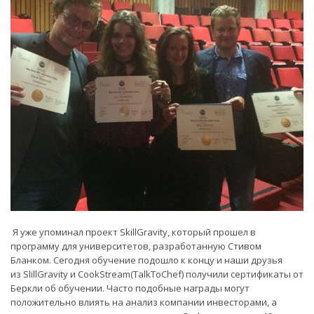
Я уже упоминал проект SkillGravity, который прошел в
программу для университетов, разработанную Стивом
Бланком. Сегодня обучение подошло к концу и наши друзья
из SlillGravity и CookStream(TalkToChef) получили сертификаты от
Беркли об обучении. Часто подобные награды могут
положительно влиять на анализ компании инвесторами, а