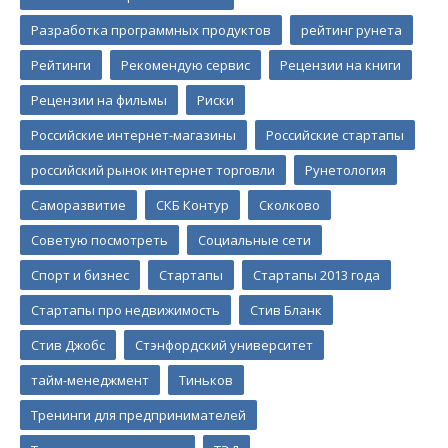
Разработка программных продуктов
рейтинг рунета
Рейтинги
Рекомендую сервис
Рецензии на книги
Рецензии на фильмы
Риски
Российские интернет-магазины
Российские стартапы
российский рынок интернет торговли
Рунетология
Саморазвитие
СКБ Контур
Сколково
Советую посмотреть
Социальные сети
Спорт и бизнес
Стартапы
Стартапы 2013 года
Стартапы про недвижимость
Стив Бланк
Стив Джобс
Стэнфордский университет
тайм-менеджмент
Тиньков
Тренинги для предпринимателей