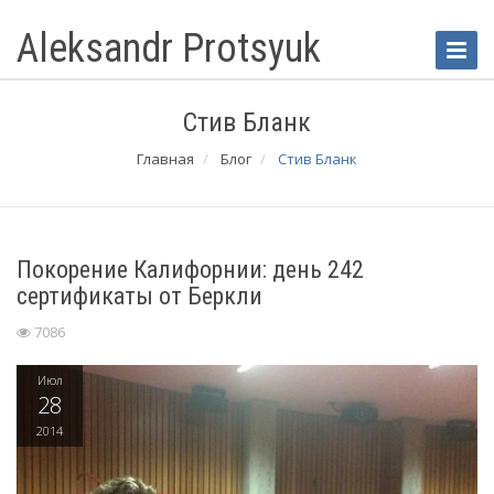
Aleksandr Protsyuk
Toggle
Naviga
Стив Бланк
Главная
Блог
Стив Бланк
Покорение Калифорнии: день 242
сертификаты от Беркли
7086
Июл
28
2014