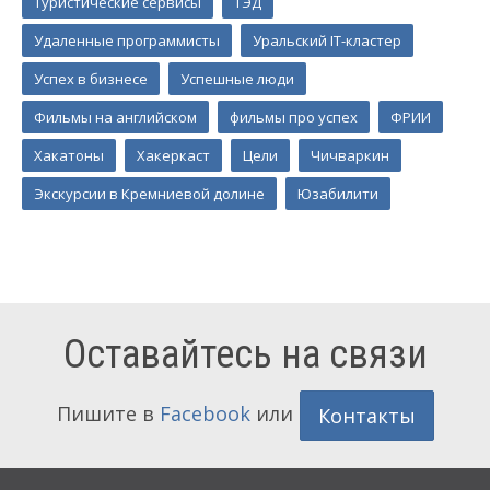
Туристические сервисы
ТЭД
Удаленные программисты
Уральский IT-кластер
Успех в бизнесе
Успешные люди
Фильмы на английском
фильмы про успех
ФРИИ
Хакатоны
Хакеркаст
Цели
Чичваркин
Экскурсии в Кремниевой долине
Юзабилити
Оставайтесь на связи
Пишите в
Facebook
или
Контакты