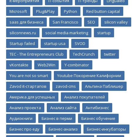
it-мероприятия
IT-события
IT-тренды
Lingualeo
Microsoft
Plug&Play
Python
Red button capital
saas для бизнеса
San Francisco
SEO
silicon valley
siliconnews.ru
social media marketing
startup
Startup failed
startup usa
SVOD
TEC - The Entrepreneurs Club
TechCrunch
twitter
vKontakte
Web2Win
Y-combinator
You are not so smart
Youtube Покорение Калифорнии
Zavod it-стартапов
zavod-cms
Альпина Паблишер
Америка для успешных
Анализ покупателей
Анализ проекта
Анализ сайта
Антибизнес
Аудиокниги
Бизнес в перми
Бизнес обучение
Бизнес про еду
Бизнес-анализ
Бизнес-инкубаторы