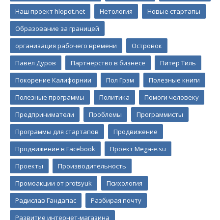
Наш проект hlopot.net
Нетология
Новые стартапы
Образование за границей
организация рабочего времени
Островок
Павел Дуров
Партнерство в бизнесе
Питер Тиль
Покорение Калифорнии
Пол Грэм
Полезные книги
Полезные программы
Политика
Помоги человеку
Предприниматели
Проблемы
Программисты
Программы для стартапов
Продвижение
Продвижение в Facebook
Проект Mega-e.su
Проекты
Производительность
Промоакции от protsyuk
Психология
Радислав Гандапас
Разбирая почту
Развитие интернет-магазина