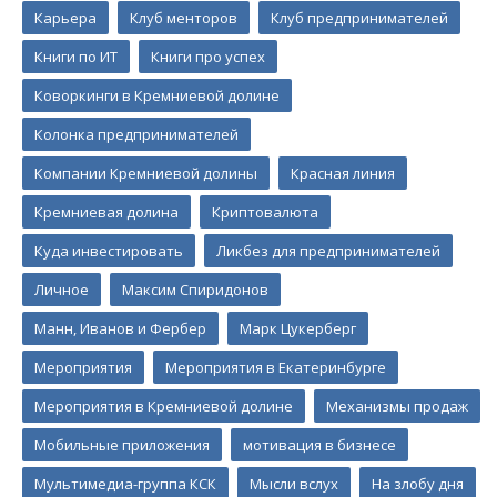
Карьера
Клуб менторов
Клуб предпринимателей
Книги по ИТ
Книги про успех
Коворкинги в Кремниевой долине
Колонка предпринимателей
Компании Кремниевой долины
Красная линия
Кремниевая долина
Криптовалюта
Куда инвестировать
Ликбез для предпринимателей
Личное
Максим Спиридонов
Манн, Иванов и Фербер
Марк Цукерберг
Мероприятия
Мероприятия в Екатеринбурге
Мероприятия в Кремниевой долине
Механизмы продаж
Мобильные приложения
мотивация в бизнесе
Мультимедиа-группа КСК
Мысли вслух
На злобу дня