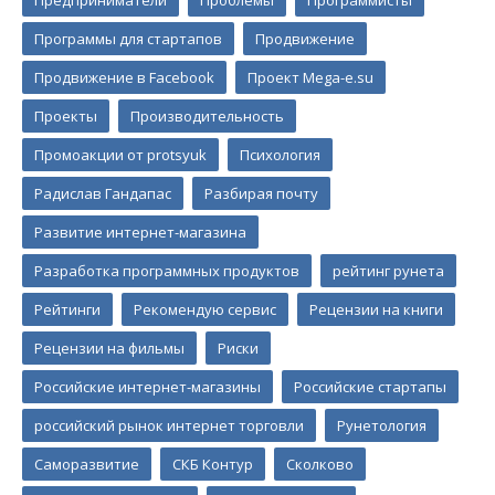
Программы для стартапов
Продвижение
Продвижение в Facebook
Проект Mega-e.su
Проекты
Производительность
Промоакции от protsyuk
Психология
Радислав Гандапас
Разбирая почту
Развитие интернет-магазина
Разработка программных продуктов
рейтинг рунета
Рейтинги
Рекомендую сервис
Рецензии на книги
Рецензии на фильмы
Риски
Российские интернет-магазины
Российские стартапы
российский рынок интернет торговли
Рунетология
Саморазвитие
СКБ Контур
Сколково