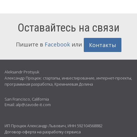
Оставайтесь на связи
Пишите в
Facebook
или
Контакты
Обо
Aleksandr Protsyuk
Александр Процюк: стартапы, инвестирование, интернет-проекты,
мне
программная разработка, Кремниевая Долина
San Francisco, California
Email: alp@zavode-it.com
ИП Процюк Александр Львович, ИНН 592104568882
Договор-оферта на разработку сервиса