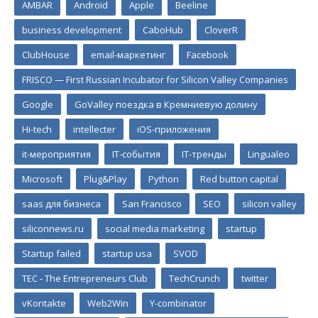
AMBAR
Android
Apple
Beeline
business development
CaboHub
CloverR
ClubHouse
email-маркетинг
Facebook
FRISCO — First Russian Incubator for Silicon Valley Companies
Google
GoValley поездка в Кремниевую долину
Hi-tech
intellecter
iOS-приложения
it-мероприятия
IT-события
IT-тренды
Lingualeo
Microsoft
Plug&Play
Python
Red button capital
saas для бизнеса
San Francisco
SEO
silicon valley
siliconnews.ru
social media marketing
startup
Startup failed
startup usa
SVOD
TEC - The Entrepreneurs Club
TechCrunch
twitter
vKontakte
Web2Win
Y-combinator