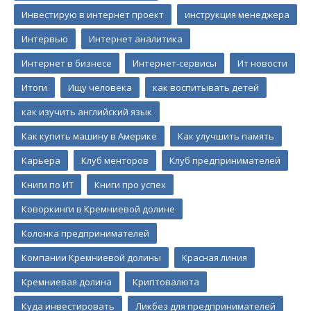
Инвестирую в интернет проект
инструкция менеджера
Интервью
Интернет аналитика
Интернет в бизнесе
Интернет-сервисы
Ит новости
Итоги
Ищу человека
как воспитывать детей
как изучить английский язык
Как купить машину в Америке
Как улучшить память
Карьера
Клуб менторов
Клуб предпринимателей
Книги по ИТ
Книги про успех
Коворкинги в Кремниевой долине
Колонка предпринимателей
Компании Кремниевой долины
Красная линия
Кремниевая долина
Криптовалюта
Куда инвестировать
Ликбез для предпринимателей