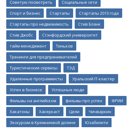
Советую посмотреть
Социальные сети
Спорт и бизнес
Стартапы
Стартапы 2013 года
Стартапы про недвижимость
Стив Бланк
Стив Джобс
Стэнфордский университет
тайм-менеджмент
Тиньков
Тренинги для предпринимателей
Туристические сервисы
ТЭД
Удаленные программисты
Уральский IT-кластер
Успех в бизнесе
Успешные люди
Фильмы на английском
фильмы про успех
ФРИИ
Хакатоны
Хакеркаст
Цели
Чичваркин
Экскурсии в Кремниевой долине
Юзабилити