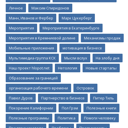
Личное
Максим Спиридонов
Манн, Иванов и Фербер
Марк Цукерберг
Мероприятия
Мероприятия в Екатеринбурге
Мероприятия в Кремниевой долине
Механизмы продаж
Мобильные приложения
мотивация в бизнесе
Мультимедиа-группа КСК
Мысли вслух
На злобу дня
Наш проект hlopot.net
Нетология
Новые стартапы
Образование за границей
организация рабочего времени
Островок
Павел Дуров
Партнерство в бизнесе
Питер Тиль
Покорение Калифорнии
Пол Грэм
Полезные книги
Полезные программы
Политика
Помоги человеку
Предприниматели
Проблемы
Программисты