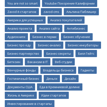
You are not so smart
Youtube Покорение Калифорнии
Zavod it-стартапов
zavod-cms
Альпина Паблишер
Америка для успешных
Анализ покупателей
Анализ проекта
Анализ сайта
Антибизнес
Аудиокниги
Бизнес в перми
Бизнес обучение
Бизнес про еду
Бизнес-анализ
Бизнес-инкубаторы
Бизнес-партнерство
Бизнес-секреты
Билл Гейтс
Биткоин
Вакансии в IT
Веб-студии
Венчурные фонды
Владельцы бизнеса
Гаджеты
Гостиничный бизнес
Деньги
Дизайн
Документы США
Еда в Кремниевой долине
Жизнь в Америке
Идеи стартапов
Инвестирование в стартапы