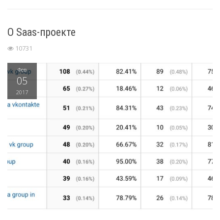
О Saas-проекте
10731
Фев
05
2017