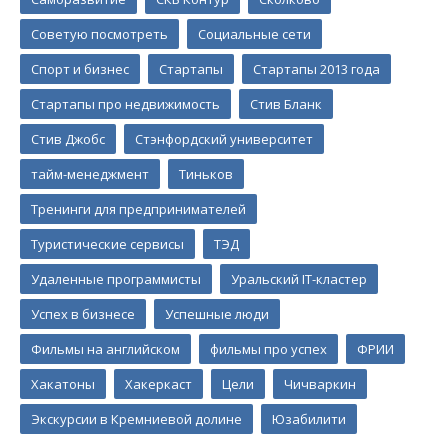
Советую посмотреть
Социальные сети
Спорт и бизнес
Стартапы
Стартапы 2013 года
Стартапы про недвижимость
Стив Бланк
Стив Джобс
Стэнфордский университет
тайм-менеджмент
Тиньков
Тренинги для предпринимателей
Туристические сервисы
ТЭД
Удаленные программисты
Уральский IT-кластер
Успех в бизнесе
Успешные люди
Фильмы на английском
фильмы про успех
ФРИИ
Хакатоны
Хакеркаст
Цели
Чичваркин
Экскурсии в Кремниевой долине
Юзабилити