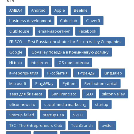
AMBAR
Android
Apple
Beeline
business development
CaboHub
CloverR
ClubHouse
email-маркетинг
Facebook
FRISCO — First Russian Incubator for Silicon Valley Companies
Google
GoValley поездка в Кремниевую долину
Hi-tech
intellecter
iOS-приложения
it-мероприятия
IT-события
IT-тренды
Lingualeo
Microsoft
Plug&Play
Python
Red button capital
saas для бизнеса
San Francisco
SEO
silicon valley
siliconnews.ru
social media marketing
startup
Startup failed
startup usa
SVOD
TEC - The Entrepreneurs Club
TechCrunch
twitter