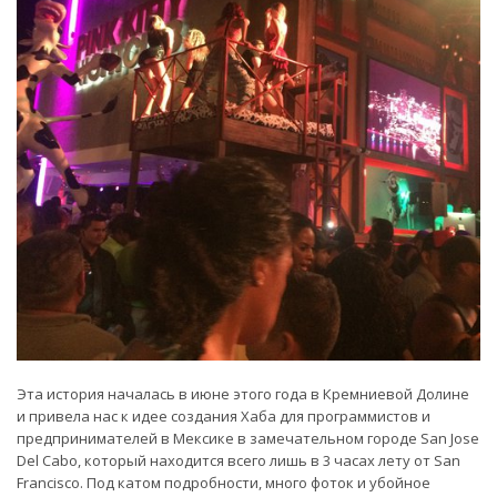
Эта история началась в июне этого года в Кремниевой Долине
и привела нас к идее создания Хаба для программистов и
предпринимателей в Мексике в замечательном городе San Jose
Del Cabo, который находится всего лишь в 3 часах лету от San
Francisco. Под катом подробности, много фоток и убойное