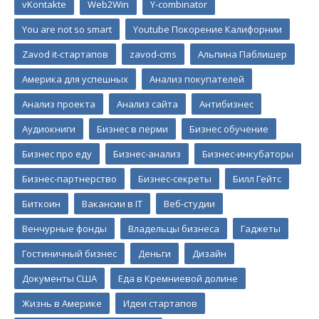
vKontakte
Web2Win
Y-combinator
You are not so smart
Youtube Покорение Калифорнии
Zavod it-стартапов
zavod-cms
Альпина Паблишер
Америка для успешных
Анализ покупателей
Анализ проекта
Анализ сайта
Антибизнес
Аудиокниги
Бизнес в перми
Бизнес обучение
Бизнес про еду
Бизнес-анализ
Бизнес-инкубаторы
Бизнес-партнерство
Бизнес-секреты
Билл Гейтс
Биткоин
Вакансии в IT
Веб-студии
Венчурные фонды
Владельцы бизнеса
Гаджеты
Гостиничный бизнес
Деньги
Дизайн
Документы США
Еда в Кремниевой долине
Жизнь в Америке
Идеи стартапов