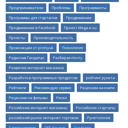
Предприниматели
Проблемы
Программисты
Программы для стартапов
Продвижение
Продвижение в Facebook
Проект Mega-e.su
Проекты
Производительность
Промоакции от protsyuk
Психология
Радислав Гандапас
Разбирая почту
Развитие интернет-магазина
Разработка программных продуктов
рейтинг рунета
Рейтинги
Рекомендую сервис
Рецензии на книги
Рецензии на фильмы
Риски
Российские интернет-магазины
Российские стартапы
российский рынок интернет торговли
Рунетология
Саморазвитие
СКБ Контур
Сколково