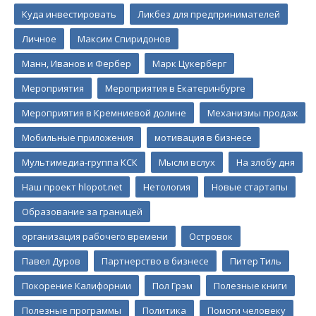
Куда инвестировать
Ликбез для предпринимателей
Личное
Максим Спиридонов
Манн, Иванов и Фербер
Марк Цукерберг
Мероприятия
Мероприятия в Екатеринбурге
Мероприятия в Кремниевой долине
Механизмы продаж
Мобильные приложения
мотивация в бизнесе
Мультимедиа-группа КСК
Мысли вслух
На злобу дня
Наш проект hlopot.net
Нетология
Новые стартапы
Образование за границей
организация рабочего времени
Островок
Павел Дуров
Партнерство в бизнесе
Питер Тиль
Покорение Калифорнии
Пол Грэм
Полезные книги
Полезные программы
Политика
Помоги человеку