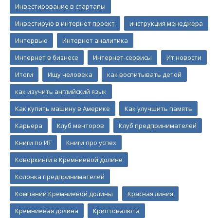
Инвестирование в стартапы
Инвестирую в интернет проект
инструкция менеджера
Интервью
Интернет аналитика
Интернет в бизнесе
Интернет-сервисы
Ит новости
Итоги
Ищу человека
как воспитывать детей
как изучить английский язык
Как купить машину в Америке
Как улучшить память
Карьера
Клуб менторов
Клуб предпринимателей
Книги по ИТ
Книги про успех
Коворкинги в Кремниевой долине
Колонка предпринимателей
Компании Кремниевой долины
Красная линия
Кремниевая долина
Криптовалюта