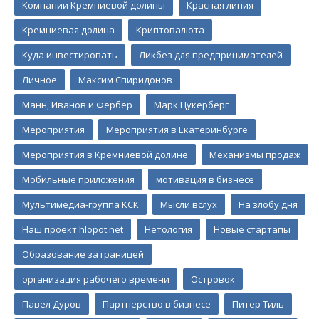
Компании Кремниевой долины
Красная линия
Кремниевая долина
Криптовалюта
Куда инвестировать
Ликбез для предпринимателей
Личное
Максим Спиридонов
Манн, Иванов и Фербер
Марк Цукерберг
Мероприятия
Мероприятия в Екатеринбурге
Мероприятия в Кремниевой долине
Механизмы продаж
Мобильные приложения
мотивация в бизнесе
Мультимедиа-группа КСК
Мысли вслух
На злобу дня
Наш проект hlopot.net
Нетология
Новые стартапы
Образование за границей
организация рабочего времени
Островок
Павел Дуров
Партнерство в бизнесе
Питер Тиль