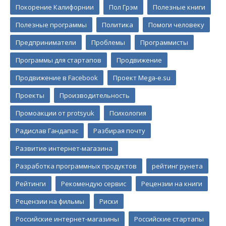
Покорение Калифорнии
Пол Грэм
Полезные книги
Полезные программы
Политика
Помоги человеку
Предприниматели
Проблемы
Программисты
Программы для стартапов
Продвижение
Продвижение в Facebook
Проект Mega-e.su
Проекты
Производительность
Промоакции от protsyuk
Психология
Радислав Гандапас
Разбирая почту
Развитие интернет-магазина
Разработка программных продуктов
рейтинг рунета
Рейтинги
Рекомендую сервис
Рецензии на книги
Рецензии на фильмы
Риски
Российские интернет-магазины
Российские стартапы