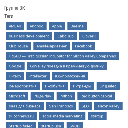
Группа ВК
Теги
AMBAR
Android
Apple
Beeline
business development
CaboHub
CloverR
ClubHouse
email-маркетинг
Facebook
FRISCO — First Russian Incubator for Silicon Valley Companies
Google
GoValley поездка в Кремниевую долину
Hi-tech
intellecter
iOS-приложения
it-мероприятия
IT-события
IT-тренды
Lingualeo
Microsoft
Plug&Play
Python
Red button capital
saas для бизнеса
San Francisco
SEO
silicon valley
siliconnews.ru
social media marketing
startup
Startup failed
startup usa
SVOD