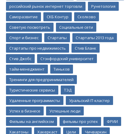
российский рынок интернет торговли
Рунетология
Саморазвитие
СКБ Контур
Сколково
Советую посмотреть
Социальные сети
Спорт и бизнес
Стартапы
Стартапы 2013 года
Стартапы про недвижимость
Стив Бланк
Стив Джобс
Стэнфордский университет
тайм-менеджмент
Тиньков
Тренинги для предпринимателей
Туристические сервисы
ТЭД
Удаленные программисты
Уральский IT-кластер
Успех в бизнесе
Успешные люди
Фильмы на английском
фильмы про успех
ФРИИ
Хакатоны
Хакеркаст
Цели
Чичваркин