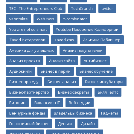
TEC - The Entrepreneurs Club
TechCrunch
twitter
vKontakte
Web2Win
Y-combinator
You are not so smart
Youtube Покорение Калифорнии
Zavod it-стартапов
zavod-cms
Альпина Паблишер
Америка для успешных
Анализ покупателей
Анализ проекта
Анализ сайта
Антибизнес
Аудиокниги
Бизнес в перми
Бизнес обучение
Бизнес про еду
Бизнес-анализ
Бизнес-инкубаторы
Бизнес-партнерство
Бизнес-секреты
Билл Гейтс
Биткоин
Вакансии в IT
Веб-студии
Венчурные фонды
Владельцы бизнеса
Гаджеты
Гостиничный бизнес
Деньги
Дизайн