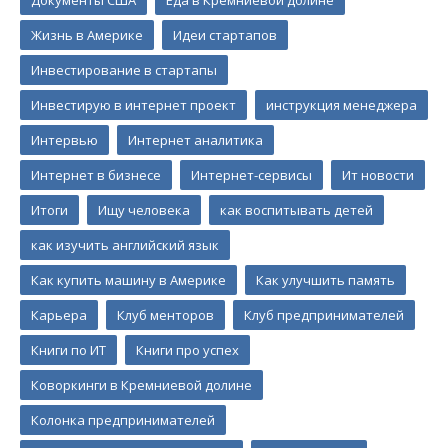
Документы США
Еда в Кремниевой долине
Жизнь в Америке
Идеи стартапов
Инвестирование в стартапы
Инвестирую в интернет проект
инструкция менеджера
Интервью
Интернет аналитика
Интернет в бизнесе
Интернет-сервисы
Ит новости
Итоги
Ищу человека
как воспитывать детей
как изучить английский язык
Как купить машину в Америке
Как улучшить память
Карьера
Клуб менторов
Клуб предпринимателей
Книги по ИТ
Книги про успех
Коворкинги в Кремниевой долине
Колонка предпринимателей