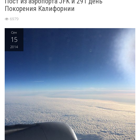
Пост из аэропорта JFK и 291 день
Покорения Калифорнии
6979
Сен
15
2014