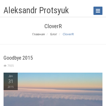
Aleksandr Protsyuk
Toggle
Naviga
CloverR
Главная
Блог
CloverR
Goodbye 2015
7935
Дек
31
2015