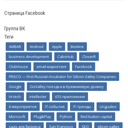
Страница Facebook
Группа ВК
Теги
AMBAR
Android
Apple
Beeline
business development
CaboHub
CloverR
ClubHouse
email-маркетинг
Facebook
FRISCO — First Russian Incubator for Silicon Valley Companies
Google
GoValley поездка в Кремниевую долину
Hi-tech
intellecter
iOS-приложения
it-мероприятия
IT-события
IT-тренды
Lingualeo
Microsoft
Plug&Play
Python
Red button capital
saas для бизнеса
San Francisco
SEO
silicon valley