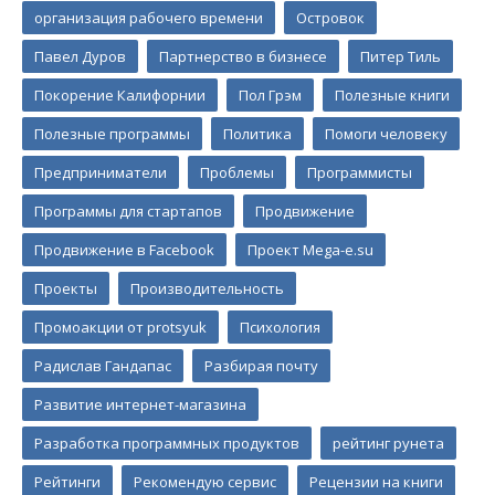
организация рабочего времени
Островок
Павел Дуров
Партнерство в бизнесе
Питер Тиль
Покорение Калифорнии
Пол Грэм
Полезные книги
Полезные программы
Политика
Помоги человеку
Предприниматели
Проблемы
Программисты
Программы для стартапов
Продвижение
Продвижение в Facebook
Проект Mega-e.su
Проекты
Производительность
Промоакции от protsyuk
Психология
Радислав Гандапас
Разбирая почту
Развитие интернет-магазина
Разработка программных продуктов
рейтинг рунета
Рейтинги
Рекомендую сервис
Рецензии на книги