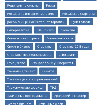
Рецензии на фильмы
Риски
Российские интернет-магазины
Российские стартапы
российский рынок интернет торговли
Рунетология
Саморазвитие
СКБ Контур
Сколково
Советую посмотреть
Социальные сети
Спорт и бизнес
Стартапы
Стартапы 2013 года
Стартапы про недвижимость
Стив Бланк
Стив Джобс
Стэнфордский университет
тайм-менеджмент
Тиньков
Тренинги для предпринимателей
Туристические сервисы
ТЭД
Удаленные программисты
Уральский IT-кластер
Успех в бизнесе
Успешные люди