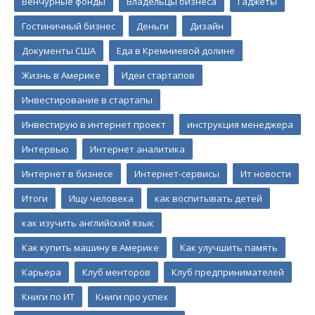
Венчурные фонды
Владельцы бизнеса
Гаджеты
Гостиничный бизнес
Деньги
Дизайн
Документы США
Еда в Кремниевой долине
Жизнь в Америке
Идеи стартапов
Инвестирование в стартапы
Инвестирую в интернет проект
инструкция менеджера
Интервью
Интернет аналитика
Интернет в бизнесе
Интернет-сервисы
Ит новости
Итоги
Ищу человека
как воспитывать детей
как изучить английский язык
Как купить машину в Америке
Как улучшить память
Карьера
Клуб менторов
Клуб предпринимателей
Книги по ИТ
Книги про успех