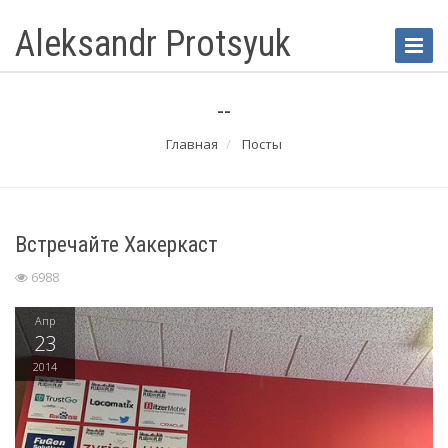
Aleksandr Protsyuk
Toggle
Naviga
--
Главная
Посты
Встречайте Хакеркаст
6988
Апр
23
2014