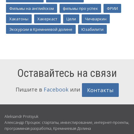
Фильмы на английском
фильмы про успех
ФРИИ
Хакатоны
Хакеркаст
Цели
Чичваркин
Экскурсии в Кремниевой долине
Юзабилити
Оставайтесь на связи
Пишите в
Facebook
или
Контакты
Обо
Aleksandr Protsyuk
Александр Процюк: стартапы, инвестирование, интернет-проекты,
мне
программная разработка, Кремниевая Долина