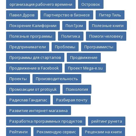
организация рабочего времени
Островок
Павел Дуров
Партнерство в бизнесе
Питер Тиль
Покорение Калифорнии
Пол Грэм
Полезные книги
Полезные программы
Политика
Помоги человеку
Предприниматели
Проблемы
Программисты
Программы для стартапов
Продвижение
Продвижение в Facebook
Проект Mega-e.su
Проекты
Производительность
Промоакции от protsyuk
Психология
Радислав Гандапас
Разбирая почту
Развитие интернет-магазина
Разработка программных продуктов
рейтинг рунета
Рейтинги
Рекомендую сервис
Рецензии на книги