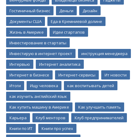
Венчурные фонды
Владельцы бизнеса
Гаджеты
Гостиничный бизнес
Деньги
Дизайн
Документы США
Еда в Кремниевой долине
Жизнь в Америке
Идеи стартапов
Инвестирование в стартапы
Инвестирую в интернет проект
инструкция менеджера
Интервью
Интернет аналитика
Интернет в бизнесе
Интернет-сервисы
Ит новости
Итоги
Ищу человека
как воспитывать детей
как изучить английский язык
Как купить машину в Америке
Как улучшить память
Карьера
Клуб менторов
Клуб предпринимателей
Книги по ИТ
Книги про успех