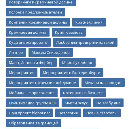
Коворкинги в Кремниевой долине
Колонка предпринимателей
Компании Кремниевой долины
Красная линия
Кремниевая долина
Криптовалюта
Куда инвестировать
Ликбез для предпринимателей
Личное
Максим Спиридонов
Манн, Иванов и Фербер
Марк Цукерберг
Мероприятия
Мероприятия в Екатеринбурге
Мероприятия в Кремниевой долине
Механизмы продаж
Мобильные приложения
мотивация в бизнесе
Мультимедиа-группа КСК
Мысли вслух
На злобу дня
Наш проект hlopot.net
Нетология
Новые стартапы
Образование за границей