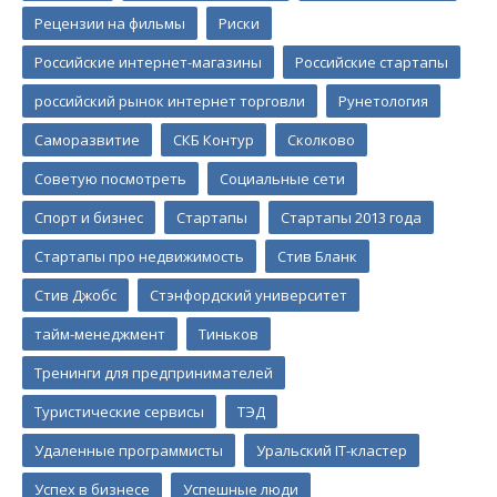
Рецензии на фильмы
Риски
Российские интернет-магазины
Российские стартапы
российский рынок интернет торговли
Рунетология
Саморазвитие
СКБ Контур
Сколково
Советую посмотреть
Социальные сети
Спорт и бизнес
Стартапы
Стартапы 2013 года
Стартапы про недвижимость
Стив Бланк
Стив Джобс
Стэнфордский университет
тайм-менеджмент
Тиньков
Тренинги для предпринимателей
Туристические сервисы
ТЭД
Удаленные программисты
Уральский IT-кластер
Успех в бизнесе
Успешные люди