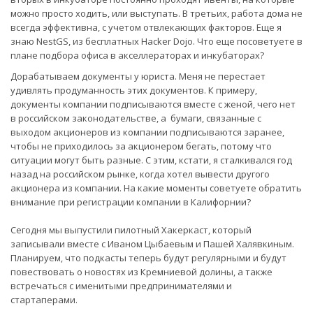
можно просто ходить, или выступать. В третьих, работа дома не
всегда эффективна, с учетом отвлекающих факторов. Еще я
знаю NestGS, из бесплатных Hacker Dojo. Что еще посоветуете в
плане подбора офиса в акселлераторах и инкубаторах?
Дорабатываем документы у юриста. Меня не перестает
удивлять продуманность этих документов. К примеру,
документы компании подписываются вместе с женой, чего нет
в российском законодательстве, а бумаги, связанные с
выходом акционеров из компании подписываются заранее,
чтобы не приходилось за акционером бегать, потому что
ситуации могут быть разные. С этим, кстати, я сталкивался год
назад на российском рынке, когда хотел вывести другого
акционера из компании. На какие моменты советуете обратить
внимание при регистрации компании в Калифорнии?
Сегодня мы выпустили пилотный Хакеркаст, который
записывали вместе с Иваном Цыбаевым и Пашей Халявкиным.
Планируем, что подкасты теперь будут регулярными и будут
повествовать о новостях из Кремниевой долины, а также
встречаться с именитыми предпринимателями и
стартаперами.