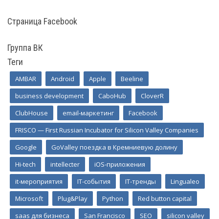
Страница Facebook
Группа ВК
Теги
AMBAR
Android
Apple
Beeline
business development
CaboHub
CloverR
ClubHouse
email-маркетинг
Facebook
FRISCO — First Russian Incubator for Silicon Valley Companies
Google
GoValley поездка в Кремниевую долину
Hi-tech
intellecter
iOS-приложения
it-мероприятия
IT-события
IT-тренды
Lingualeo
Microsoft
Plug&Play
Python
Red button capital
saas для бизнеса
San Francisco
SEO
silicon valley