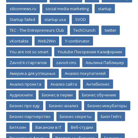
siliconnews.ru
social media marketing
startup
Startup failed
startup usa
SVOD
TEC - The Entrepreneurs Club
TechCrunch
twitter
vKontakte
Web2Win
Y-combinator
You are not so smart
Youtube Покорение Калифорнии
Zavod it-стартапов
zavod-cms
Альпина Паблишер
Америка для успешных
Анализ покупателей
Анализ проекта
Анализ сайта
Антибизнес
Аудиокниги
Бизнес в перми
Бизнес обучение
Бизнес про еду
Бизнес-анализ
Бизнес-инкубаторы
Бизнес-партнерство
Бизнес-секреты
Билл Гейтс
Биткоин
Вакансии в IT
Веб-студии