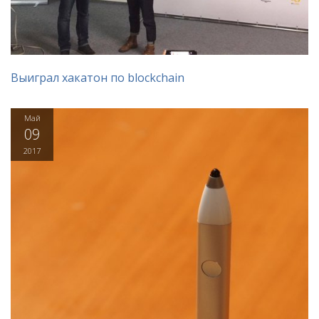
Выиграл хакатон по blockchain
Май
09
2017