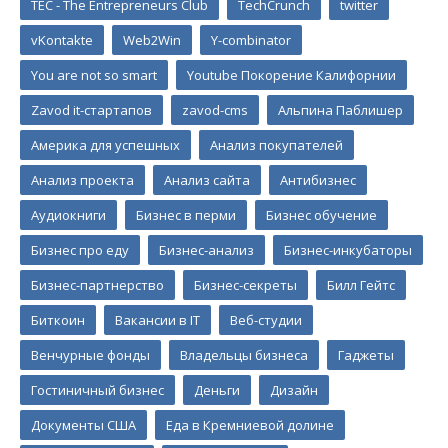
TEC - The Entrepreneurs Club
TechCrunch
twitter
vKontakte
Web2Win
Y-combinator
You are not so smart
Youtube Покорение Калифорнии
Zavod it-стартапов
zavod-cms
Альпина Паблишер
Америка для успешных
Анализ покупателей
Анализ проекта
Анализ сайта
Антибизнес
Аудиокниги
Бизнес в перми
Бизнес обучение
Бизнес про еду
Бизнес-анализ
Бизнес-инкубаторы
Бизнес-партнерство
Бизнес-секреты
Билл Гейтс
Биткоин
Вакансии в IT
Веб-студии
Венчурные фонды
Владельцы бизнеса
Гаджеты
Гостиничный бизнес
Деньги
Дизайн
Документы США
Еда в Кремниевой долине