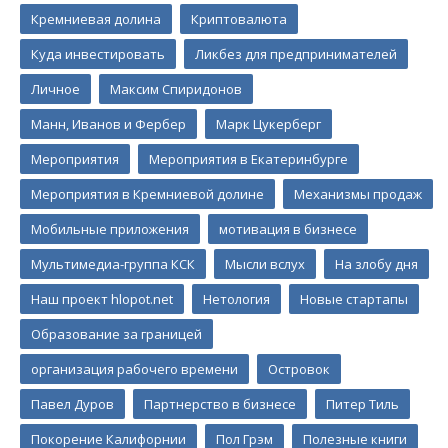
Кремниевая долина
Криптовалюта
Куда инвестировать
Ликбез для предпринимателей
Личное
Максим Спиридонов
Манн, Иванов и Фербер
Марк Цукерберг
Мероприятия
Мероприятия в Екатеринбурге
Мероприятия в Кремниевой долине
Механизмы продаж
Мобильные приложения
мотивация в бизнесе
Мультимедиа-группа КСК
Мысли вслух
На злобу дня
Наш проект hlopot.net
Нетология
Новые стартапы
Образование за границей
организация рабочего времени
Островок
Павел Дуров
Партнерство в бизнесе
Питер Тиль
Покорение Калифорнии
Пол Грэм
Полезные книги