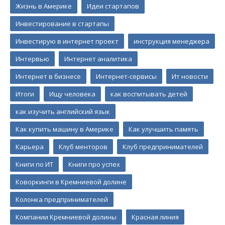
Жизнь в Америке
Идеи стартапов
Инвестирование в стартапы
Инвестирую в интернет проект
инструкция менеджера
Интервью
Интернет аналитика
Интернет в бизнесе
Интернет-сервисы
Ит новости
Итоги
Ищу человека
как воспитывать детей
как изучить английский язык
Как купить машину в Америке
Как улучшить память
Карьера
Клуб менторов
Клуб предпринимателей
Книги по ИТ
Книги про успех
Коворкинги в Кремниевой долине
Колонка предпринимателей
Компании Кремниевой долины
Красная линия