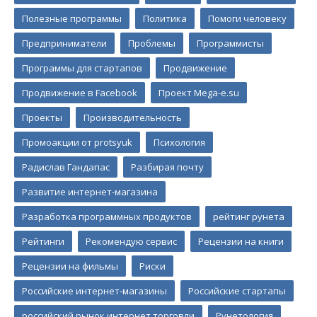
Полезные программы
Политика
Помоги человеку
Предприниматели
Проблемы
Программисты
Программы для стартапов
Продвижение
Продвижение в Facebook
Проект Mega-e.su
Проекты
Производительность
Промоакции от protsyuk
Психология
Радислав Гандапас
Разбирая почту
Развитие интернет-магазина
Разработка программных продуктов
рейтинг рунета
Рейтинги
Рекомендую сервис
Рецензии на книги
Рецензии на фильмы
Риски
Российские интернет-магазины
Российские стартапы
российский рынок интернет торговли
Рунетология