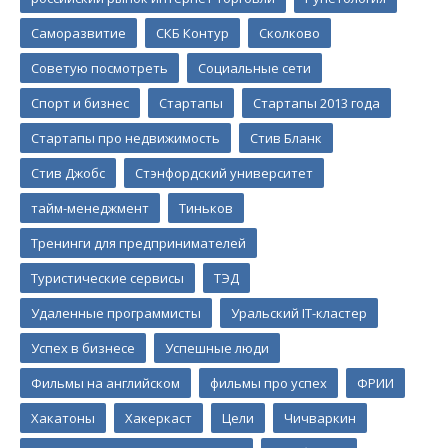
Саморазвитие
СКБ Контур
Сколково
Советую посмотреть
Социальные сети
Спорт и бизнес
Стартапы
Стартапы 2013 года
Стартапы про недвижимость
Стив Бланк
Стив Джобс
Стэнфордский университет
тайм-менеджмент
Тиньков
Тренинги для предпринимателей
Туристические сервисы
ТЭД
Удаленные программисты
Уральский IT-кластер
Успех в бизнесе
Успешные люди
Фильмы на английском
фильмы про успех
ФРИИ
Хакатоны
Хакеркаст
Цели
Чичваркин