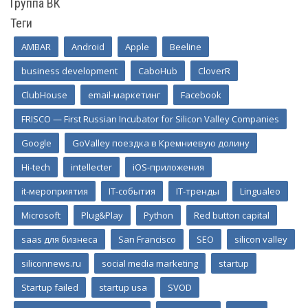
Группа ВК
Теги
AMBAR
Android
Apple
Beeline
business development
CaboHub
CloverR
ClubHouse
email-маркетинг
Facebook
FRISCO — First Russian Incubator for Silicon Valley Companies
Google
GoValley поездка в Кремниевую долину
Hi-tech
intellecter
iOS-приложения
it-мероприятия
IT-события
IT-тренды
Lingualeo
Microsoft
Plug&Play
Python
Red button capital
saas для бизнеса
San Francisco
SEO
silicon valley
siliconnews.ru
social media marketing
startup
Startup failed
startup usa
SVOD