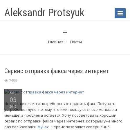
Aleksandr Protsyuk
Toggle
Naviga
--
Главная
Посты
Сервис отправка факса через интернет
7493
Мар
03
Иногда появляется потребность отправить факс. Покупать
2012
устройство глупо, потому что ими пользуются все меньше и
меньше, а проблема остается. Хочу посоветовать хороший
сервис по отправки факса через интернет, которым уже много
раз пользовался
MyFax
. Сервис позволяет совершенно