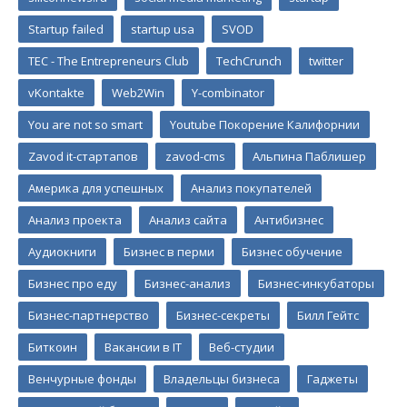
Startup failed
startup usa
SVOD
TEC - The Entrepreneurs Club
TechCrunch
twitter
vKontakte
Web2Win
Y-combinator
You are not so smart
Youtube Покорение Калифорнии
Zavod it-стартапов
zavod-cms
Альпина Паблишер
Америка для успешных
Анализ покупателей
Анализ проекта
Анализ сайта
Антибизнес
Аудиокниги
Бизнес в перми
Бизнес обучение
Бизнес про еду
Бизнес-анализ
Бизнес-инкубаторы
Бизнес-партнерство
Бизнес-секреты
Билл Гейтс
Биткоин
Вакансии в IT
Веб-студии
Венчурные фонды
Владельцы бизнеса
Гаджеты