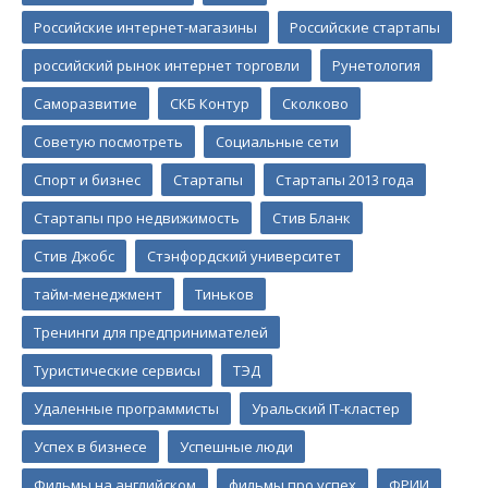
Российские интернет-магазины
Российские стартапы
российский рынок интернет торговли
Рунетология
Саморазвитие
СКБ Контур
Сколково
Советую посмотреть
Социальные сети
Спорт и бизнес
Стартапы
Стартапы 2013 года
Стартапы про недвижимость
Стив Бланк
Стив Джобс
Стэнфордский университет
тайм-менеджмент
Тиньков
Тренинги для предпринимателей
Туристические сервисы
ТЭД
Удаленные программисты
Уральский IT-кластер
Успех в бизнесе
Успешные люди
Фильмы на английском
фильмы про успех
ФРИИ