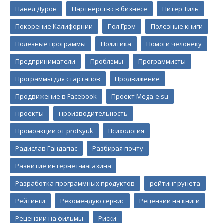
Павел Дуров
Партнерство в бизнесе
Питер Тиль
Покорение Калифорнии
Пол Грэм
Полезные книги
Полезные программы
Политика
Помоги человеку
Предприниматели
Проблемы
Программисты
Программы для стартапов
Продвижение
Продвижение в Facebook
Проект Mega-e.su
Проекты
Производительность
Промоакции от protsyuk
Психология
Радислав Гандапас
Разбирая почту
Развитие интернет-магазина
Разработка программных продуктов
рейтинг рунета
Рейтинги
Рекомендую сервис
Рецензии на книги
Рецензии на фильмы
Риски