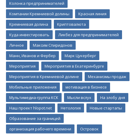
Колонка предпринимателей
Компании Кремниевой долины
Красная линия
Кремниевая долина
Криптовалюта
Куда инвестировать
Ликбез для предпринимателей
Личное
Максим Спиридонов
Манн, Иванов и Фербер
Марк Цукерберг
Мероприятия
Мероприятия в Екатеринбурге
Мероприятия в Кремниевой долине
Механизмы продаж
Мобильные приложения
мотивация в бизнесе
Мультимедиа-группа КСК
Мысли вслух
На злобу дня
Наш проект hlopot.net
Нетология
Новые стартапы
Образование за границей
организация рабочего времени
Островок