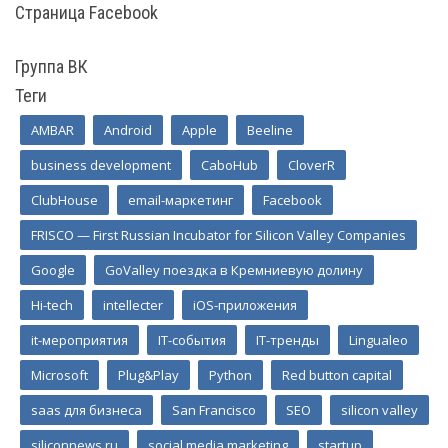
Страница Facebook
Группа ВК
Теги
AMBAR
Android
Apple
Beeline
business development
CaboHub
CloverR
ClubHouse
email-маркетинг
Facebook
FRISCO — First Russian Incubator for Silicon Valley Companies
Google
GoValley поездка в Кремниевую долину
Hi-tech
intellecter
iOS-приложения
it-мероприятия
IT-события
IT-тренды
Lingualeo
Microsoft
Plug&Play
Python
Red button capital
saas для бизнеса
San Francisco
SEO
silicon valley
siliconnews.ru
social media marketing
startup