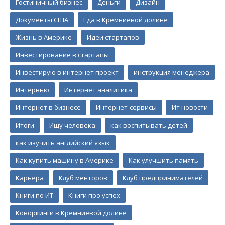
Гостиничный бизнес
Деньги
Дизайн
Документы США
Еда в Кремниевой долине
Жизнь в Америке
Идеи стартапов
Инвестирование в стартапы
Инвестирую в интернет проект
инструкция менеджера
Интервью
Интернет аналитика
Интернет в бизнесе
Интернет-сервисы
Ит новости
Итоги
Ищу человека
как воспитывать детей
как изучить английский язык
Как купить машину в Америке
Как улучшить память
Карьера
Клуб менторов
Клуб предпринимателей
Книги по ИТ
Книги про успех
Коворкинги в Кремниевой долине