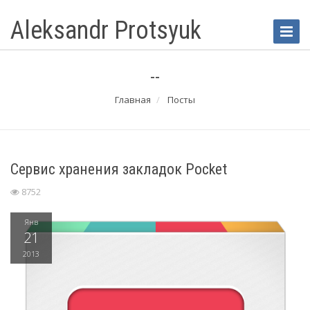
Aleksandr Protsyuk
Toggle
Naviga
--
Главная
Посты
Сервис хранения закладок Pocket
8752
Янв
21
2013