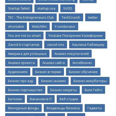
Startup failed
startup usa
SVOD
TEC - The Entrepreneurs Club
TechCrunch
twitter
vKontakte
Web2Win
Y-combinator
You are not so smart
Youtube Покорение Калифорнии
Zavod it-стартапов
zavod-cms
Альпина Паблишер
Америка для успешных
Анализ покупателей
Анализ проекта
Анализ сайта
Антибизнес
Аудиокниги
Бизнес в перми
Бизнес обучение
Бизнес про еду
Бизнес-анализ
Бизнес-инкубаторы
Бизнес-партнерство
Бизнес-секреты
Билл Гейтс
Биткоин
Вакансии в IT
Веб-студии
Венчурные фонды
Владельцы бизнеса
Гаджеты