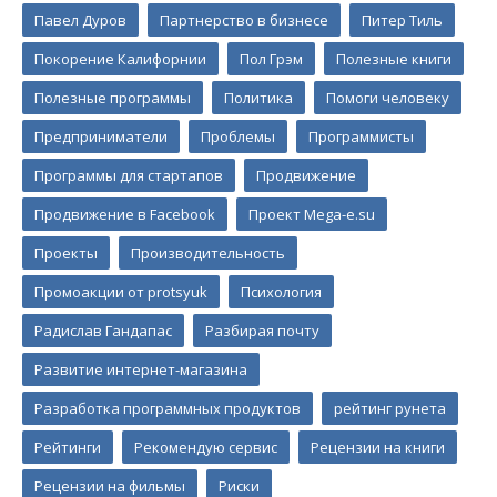
Павел Дуров
Партнерство в бизнесе
Питер Тиль
Покорение Калифорнии
Пол Грэм
Полезные книги
Полезные программы
Политика
Помоги человеку
Предприниматели
Проблемы
Программисты
Программы для стартапов
Продвижение
Продвижение в Facebook
Проект Mega-e.su
Проекты
Производительность
Промоакции от protsyuk
Психология
Радислав Гандапас
Разбирая почту
Развитие интернет-магазина
Разработка программных продуктов
рейтинг рунета
Рейтинги
Рекомендую сервис
Рецензии на книги
Рецензии на фильмы
Риски