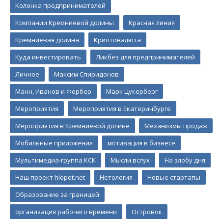
Колонка предпринимателей
Компании Кремниевой долины
Красная линия
Кремниевая долина
Криптовалюта
Куда инвестировать
Ликбез для предпринимателей
Личное
Максим Спиридонов
Манн, Иванов и Фербер
Марк Цукерберг
Мероприятия
Мероприятия в Екатеринбурге
Мероприятия в Кремниевой долине
Механизмы продаж
Мобильные приложения
мотивация в бизнесе
Мультимедиа-группа КСК
Мысли вслух
На злобу дня
Наш проект hlopot.net
Нетология
Новые стартапы
Образование за границей
организация рабочего времени
Островок