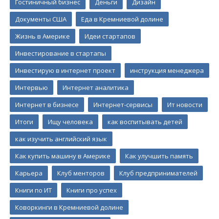
Гостиничный бизнес
Деньги
Дизайн
Документы США
Еда в Кремниевой долине
Жизнь в Америке
Идеи стартапов
Инвестирование в стартапы
Инвестирую в интернет проект
инструкция менеджера
Интервью
Интернет аналитика
Интернет в бизнесе
Интернет-сервисы
Ит новости
Итоги
Ищу человека
как воспитывать детей
как изучить английский язык
Как купить машину в Америке
Как улучшить память
Карьера
Клуб менторов
Клуб предпринимателей
Книги по ИТ
Книги про успех
Коворкинги в Кремниевой долине