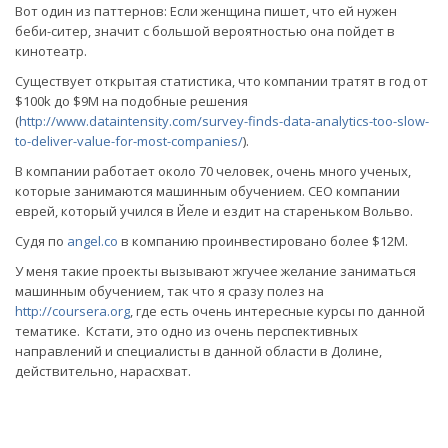
Вот один из паттернов: Если женщина пишет, что ей нужен
беби-ситер, значит с большой вероятностью она пойдет в
кинотеатр.
Существует открытая статистика, что компании тратят в год от
$100k до $9M на подобные решения
(
http://www.dataintensity.com/survey-finds-data-analytics-too-slow-
to-deliver-value-for-most-companies/
).
В компании работает около 70 человек, очень много ученых,
которые занимаются машинным обучением. CEO компании
еврей, который учился в Йеле и ездит на стареньком Вольво.
Судя по
angel.co
в компанию проинвестировано более $12М.
У меня такие проекты вызывают жгучее желание заниматься
машинным обучением, так что я сразу полез на
http://coursera.org
, где есть очень интересные курсы по данной
тематике. Кстати, это одно из очень перспективных
направлений и специалисты в данной области в Долине,
действительно, нарасхват.