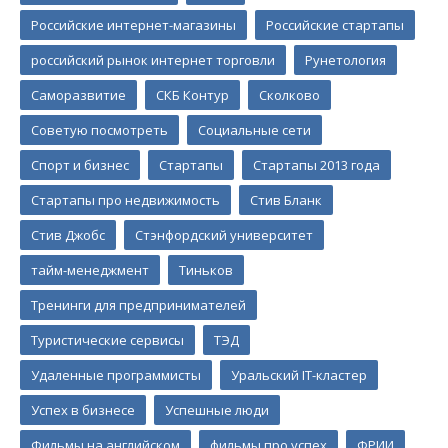
Российские интернет-магазины
Российские стартапы
российский рынок интернет торговли
Рунетология
Саморазвитие
СКБ Контур
Сколково
Советую посмотреть
Социальные сети
Спорт и бизнес
Стартапы
Стартапы 2013 года
Стартапы про недвижимость
Стив Бланк
Стив Джобс
Стэнфордский университет
тайм-менеджмент
Тиньков
Тренинги для предпринимателей
Туристические сервисы
ТЭД
Удаленные программисты
Уральский IT-кластер
Успех в бизнесе
Успешные люди
Фильмы на английском
фильмы про успех
ФРИИ