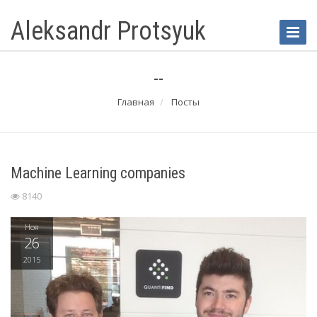
Aleksandr Protsyuk
Toggle
Naviga
--
Главная
Посты
Machine Learning companies
8140
Ноя
26
2015