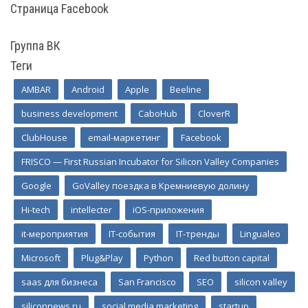
Страница Facebook
Группа ВК
Теги
AMBAR
Android
Apple
Beeline
business development
CaboHub
CloverR
ClubHouse
email-маркетинг
Facebook
FRISCO — First Russian Incubator for Silicon Valley Companies
Google
GoValley поездка в Кремниевую долину
Hi-tech
intellecter
iOS-приложения
it-мероприятия
IT-события
IT-тренды
Lingualeo
Microsoft
Plug&Play
Python
Red button capital
saas для бизнеса
San Francisco
SEO
silicon valley
siliconnews.ru
social media marketing
startup