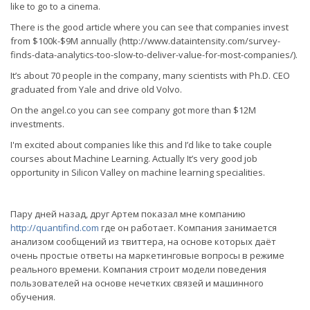
like to go to a cinema.
There is the good article where you can see that companies invest
from $100k-$9M annually (http://www.dataintensity.com/survey-
finds-data-analytics-too-slow-to-deliver-value-for-most-companies/).
It’s about 70 people in the company, many scientists with Ph.D. CEO
graduated from Yale and drive old Volvo.
On the angel.co you can see company got more than $12M
investments.
I'm excited about companies like this and I’d like to take couple
courses about Machine Learning. Actually It’s very good job
opportunity in Silicon Valley on machine learning specialities.
Пару дней назад, друг Артем показал мне компанию
http://quantifind.com
где он работает. Компания занимается
анализом сообщений из твиттера, на основе которых даёт
очень простые ответы на маркетинговые вопросы в режиме
реального времени. Компания строит модели поведения
пользователей на основе нечетких связей и машинного
обучения.